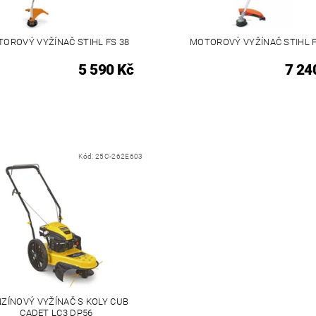
OROVÝ VYŽÍNAČ STIHL FS 38
MOTOROVÝ VYŽÍNAČ STIHL F
5 590 Kč
7 24
Kód:
25C-262E603
ZÍNOVÝ VYŽÍNAČ S KOLY CUB
CADET LC3 DP56