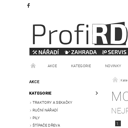
AKCE
KATEGORIE
NOVINKY
VRÁCENÍ ZBOŽÍ
OBCHODNÍ PODMÍNKY
Kate
AKCE
MO
KATEGORIE
TRAKTORY A SEKAČKY
NEJ
RUČNÍ NÁŘADÍ
PILY
1.
ŠTÍPAČE DŘEVA