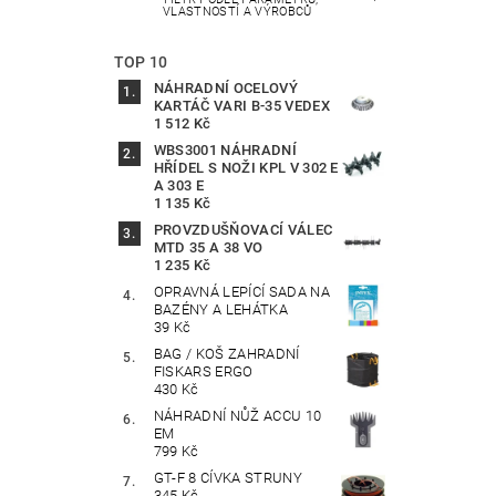
VLASTNOSTÍ A VÝROBCŮ
TOP 10
NÁHRADNÍ OCELOVÝ
KARTÁČ VARI B-35 VEDEX
1 512 Kč
WBS3001 NÁHRADNÍ
HŘÍDEL S NOŽI KPL V 302 E
A 303 E
1 135 Kč
PROVZDUŠŇOVACÍ VÁLEC
MTD 35 A 38 VO
1 235 Kč
OPRAVNÁ LEPÍCÍ SADA NA
BAZÉNY A LEHÁTKA
39 Kč
BAG / KOŠ ZAHRADNÍ
FISKARS ERGO
430 Kč
NÁHRADNÍ NŮŽ ACCU 10
EM
799 Kč
GT-F 8 CÍVKA STRUNY
345 Kč