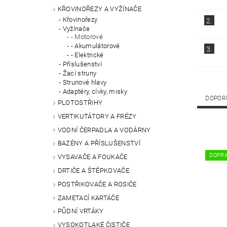
KŘOVINOŘEZY A VYŽÍNAČE
Křovinořezy
2.
Vyžínače
- Motorové
- Akumulátorové
3.
- Elektrické
Příslušenství
Žací struny
Strunové hlavy
Adaptéry, cívky, misky
DOPOR
PLOTOSTŘIHY
VERTIKUTÁTORY A FRÉZY
VODNÍ ČERPADLA A VODÁRNY
BAZÉNY A PŘÍSLUŠENSTVÍ
DOPR
VYSAVAČE A FOUKAČE
DRTIČE A ŠTĚPKOVAČE
POSTŘIKOVAČE A ROSIČE
ZAMETACÍ KARTÁČE
PŮDNÍ VRTÁKY
VYSOKOTLAKÉ ČISTIČE