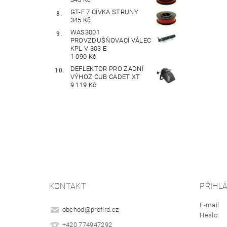
GT-F 7 CÍVKA STRUNY
345 Kč
WAS3001
PROVZDUŠŇOVACÍ VÁLEC
KPL V 303 E
1 090 Kč
DEFLEKTOR PRO ZADNÍ
VÝHOZ CUB CADET XT
9 119 Kč
KONTAKT
PŘIHLÁ
E-mail
obchod
@
profird.cz
Heslo
+420 774947292