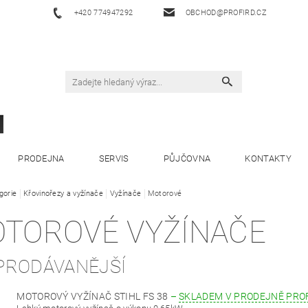
+420 774947292
OBCHOD@PROFIRD.CZ
PRODEJNA
SERVIS
PŮJČOVNA
KONTAKTY
gorie
Křovinořezy a vyžínače
Vyžínače
Motorové
TOROVÉ VYŽÍNAČE
PRODÁVANĚJŠÍ
MOTOROVÝ VYŽÍNAČ STIHL FS 38
–
SKLADEM V PRODEJNĚ PRO