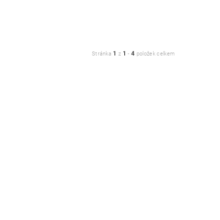
1
1
4
Stránka
z
-
položek celkem