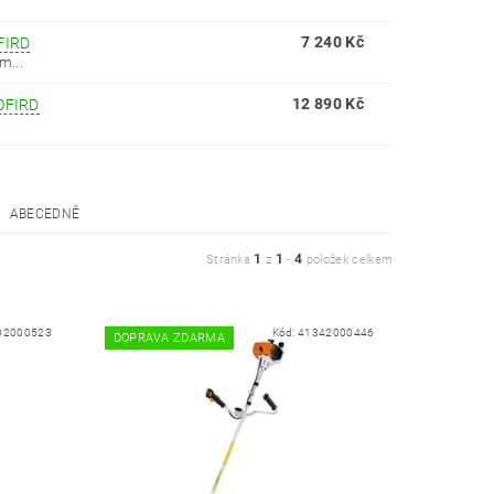
7 240 Kč
FIRD
m...
12 890 Kč
OFIRD
ABECEDNĚ
1
1
4
Stránka
z
-
položek celkem
02000523
Kód:
41342000446
DOPRAVA ZDARMA