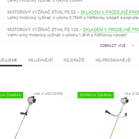
Lehký motorový vyžínač o výkonu 0,65kW.
MOTOROVÝ VYŽÍNAČ STIHL FS 55
–
SKLADEM V PRODEJNĚ PRO
Lehký motorový vyžínač o výkonu 0,75kW s řídítkovou rukojetí a popruhe
MOTOROVÝ VYŽÍNAČ STIHL FS 120
–
SKLADEM V PRODEJNĚ PR
Velmi silný motorový vyžínač o výkonu 1,3kW s řídítkovou rukojetí
ZOBRAZIT VÍCE
UČUJEME
NEJLEVNĚJŠÍ
NEJDRAŽŠÍ
NEJPRODÁVANĚJŠÍ
Kód:
41400122353
Kód:
414
AVA ZDARMA
DOPRAVA ZDARMA