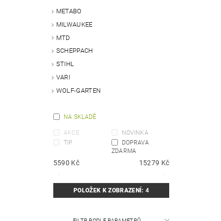
METABO
MILWAUKEE
MTD
SCHEPPACH
STIHL
VARI
WOLF-GARTEN
NA SKLADĚ
AKCE
NOVINKA
TIP
DOPRAVA
ZDARMA
5590
Kč
15279
Kč
POLOŽEK K ZOBRAZENÍ:
4
FILTR PODLE PARAMETRŮ,