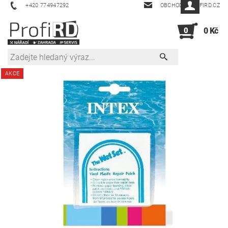
+420 774947292
OBCHOD@PROFIRD.CZ
0
0 Kč
AKCE