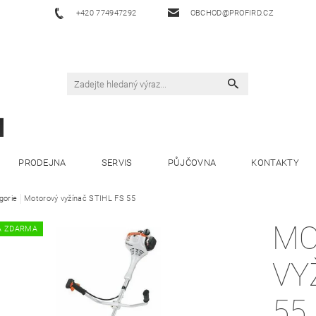
+420 774947292
OBCHOD@PROFIRD.CZ
PRODEJNA
SERVIS
PŮJČOVNA
KONTAKTY
gorie
Motorový vyžínač STIHL FS 55
MO
A ZDARMA
VY
55