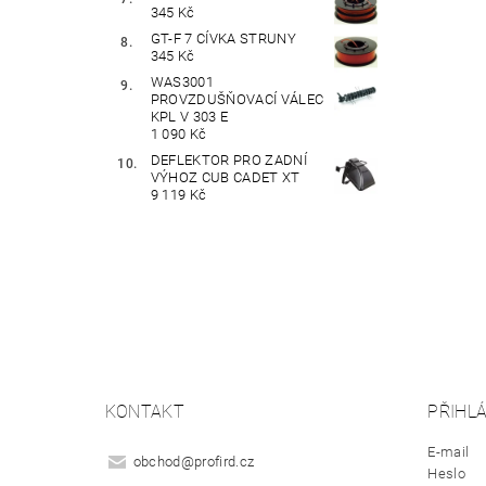
345 Kč
GT-F 7 CÍVKA STRUNY
345 Kč
WAS3001
PROVZDUŠŇOVACÍ VÁLEC
KPL V 303 E
1 090 Kč
DEFLEKTOR PRO ZADNÍ
VÝHOZ CUB CADET XT
9 119 Kč
KONTAKT
PŘIHLÁ
E-mail
obchod
@
profird.cz
Heslo