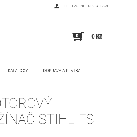
|
PŘIHLÁŠENÍ
REGISTRACE
0
0 Kč
KATALOGY
DOPRAVA A PLATBA
TOROVÝ
ŽÍNAČ STIHL FS