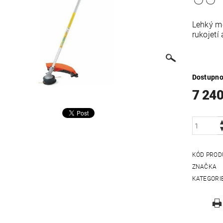
Lehký mo
rukojetí
Dostupno
7 240
KÓD PROD
ZNAČKA
KATEGORI