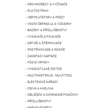
KŘOVINOŘEZY A VYŽÍNAČE
PLOTOSTŘIHY
VERTIKUTÁTORY A FRÉZY
VODNÍ ČERPADLA A VODÁRNY
BAZÉNY A PŘÍSLUŠENSTVÍ
VYSAVAČE A FOUKAČE
DRTIČE A ŠTĚPKOVAČE
POSTŘIKOVAČE A ROSIČE
ZAMETACÍ KARTÁČE
PŮDNÍ VRTÁKY
VYSOKOTLAKÉ ČISTIČE
MULTINÁSTROJE - MULTITOOL
ELEKTRICKÉ NÁŘADÍ
OSIVA A HNOJIVA
OBLEČENÍ A OCHRANNÉ POMŮCKY
PŘÍSLUŠENSTVÍ
SNĚHOVÉ FRÉZY