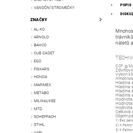
POPIS
VÁNOČNÍ STROMEČKY
DISKU
ZNAČKY
AL-KO
Mnohost
trávník
ARNOLD
náletů a
BAHCO
CUB CADET
TECHNI
EGO
CO² ­ g/
FISKARS
Zdvihový
Výkon k
HONDA
Hmotnos
Hladina 
MARIMEX
Hladina 
Hladina 
METABO
Hladina 
Hodnota 
MILWAUKEE
Hodnota 
Hodnota 
MTD
Celková 
Objem pa
SCHEPPACH
1) Bez pali
STIHL
2) K-Fakto
3) K-Fakto
VARI