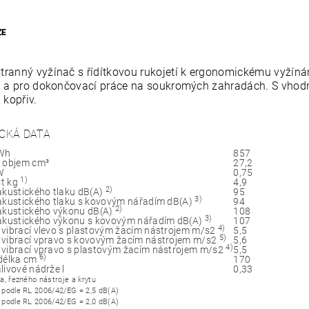
ZE
ranný vyžínač s řídítkovou rukojetí k ergonomickému vyžínán
ů a pro dokončovací práce na soukromých zahradách. S vhodn
 kopřiv.
CKÁ DATA
kWh
857
 objem cm³
27,2
W
0,75
1)
t kg
4,9
2)
akustického tlaku dB(A)
95
3)
akustického tlaku s kovovým nářadím dB(A)
94
2)
akustického výkonu dB(A)
108
3)
akustického výkonu s kovovým nářadím dB(A)
107
4)
vibrací vlevo s plastovým žacím nástrojem m/s2
5,5
5)
vibrací vpravo s kovovým žacím nástrojem m/s2
5,6
4)
vibrací vpravo s plastovým žacím nástrojem m/s2
5,5
6)
délka cm
170
livové nádrže l
0,33
va, řezného nástroje a krytu
r podle RL 2006/42/EG = 2,5 dB(A)
r podle RL 2006/42/EG = 2,0 dB(A)