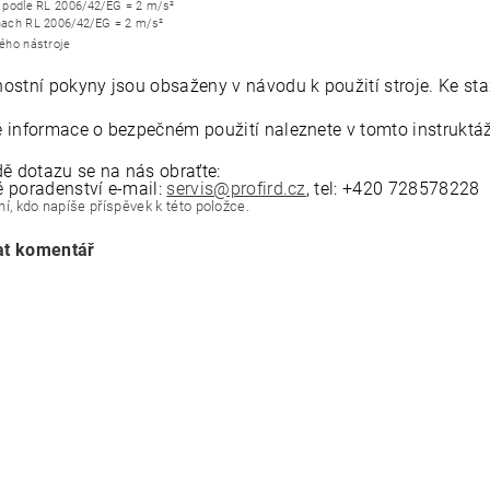
r podle RL 2006/42/EG = 2 m/s²
nach RL 2006/42/EG = 2 m/s²
ného nástroje
ostní pokyny jsou obsaženy v návodu k použití stroje. Ke
st
 informace o bezpečném použití naleznete v tomto
instrukt
dě dotazu se na nás obraťte:
 poradenství e-mail:
servis@profird.cz
, tel:
+420 728578228
í, kdo napíše příspěvek k této položce.
at komentář