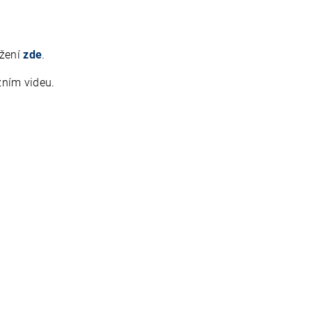
ažení
zde
.
ážním
videu.