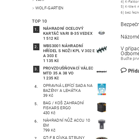
4) K-Fakto
5) K-Wert 
WOLF-GARTEN
6) bez řez
TOP 10
Bezpečn
NÁHRADNÍ OCELOVÝ
KARTÁČ VARI B-35 VEDEX
Názorné
1 512 Kč
WBS3001 NÁHRADNÍ
V přípa
HŘÍDEL S NOŽI KPL V 302 E
Odborné
A 303 E
Buďte prvn
1 135 Kč
PROVZDUŠŇOVACÍ VÁLEC
Přid
MTD 35 A 38 VO
1 235 Kč
OPRAVNÁ LEPÍCÍ SADA NA
BAZÉNY A LEHÁTKA
39 Kč
BAG / KOŠ ZAHRADNÍ
FISKARS ERGO
430 Kč
NÁHRADNÍ NŮŽ ACCU 10
EM
799 Kč
GT-F 8 CÍVKA STRUNY