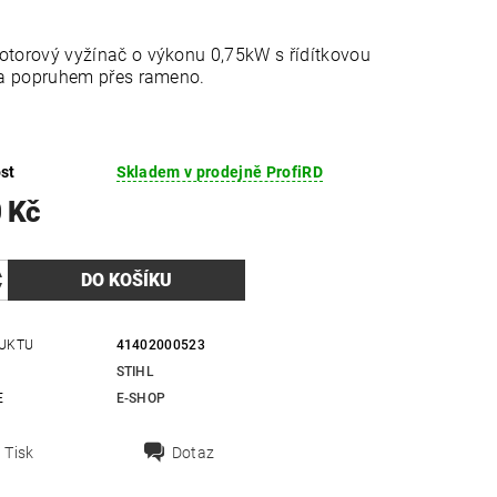
torový vyžínač o výkonu 0,75kW s řídítkovou
 a popruhem přes rameno.
st
Skladem v prodejně ProfiRD
 Kč
UKTU
41402000523
STIHL
E
E-SHOP
Tisk
Dotaz