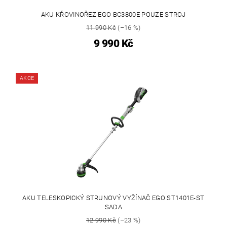
AKU KŘOVINOŘEZ EGO BC3800E POUZE STROJ
11 990 Kč
(–16 %)
9 990 Kč
AKCE
AKU TELESKOPICKÝ STRUNOVÝ VYŽÍNAČ EGO ST1401E-ST
SADA
12 990 Kč
(–23 %)