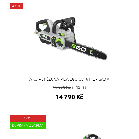
AKCE
AKU ŘETĚZOVÁ PILA EGO CS1614E - SADA
16 990 Kč
(–12 %)
14 790 Kč
AKCE
DOPRAVA ZDARMA