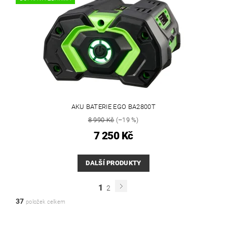
AKU BATERIE EGO BA2800T
8 990 Kč
(–19 %)
7 250 Kč
DALŠÍ PRODUKTY
1
2
37
položek celkem