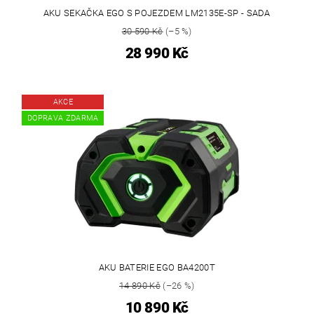
AKU SEKAČKA EGO S POJEZDEM LM2135E-SP - SADA
30 590 Kč
(–5 %)
28 990 Kč
AKCE
DOPRAVA ZDARMA
AKU BATERIE EGO BA4200T
14 890 Kč
(–26 %)
10 890 Kč