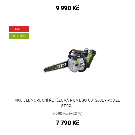
9 990 Kč
AKCE
NOVINKA
AKU JEDNORUČNÍ ŘETĚZOVÁ PILA EGO CS1200E - POUZE
STROJ
9 990 Kč
(–22 %)
7 790 Kč