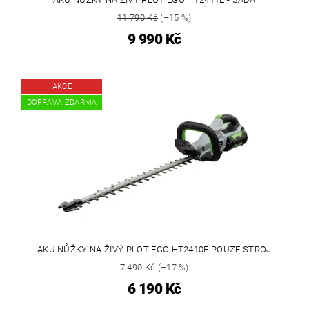
11 790 Kč
(–15 %)
9 990 Kč
AKCE
DOPRAVA ZDARMA
AKU NŮŽKY NA ŽIVÝ PLOT EGO HT2410E POUZE STROJ
7 490 Kč
(–17 %)
6 190 Kč