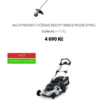
AKU STRUNOVÝ VYŽÍNAČ EGO ST1300E-S POUZE STROJ
5 290 Kč
(–11 %)
4 690 Kč
AKCE
DOPRAVA ZDARMA