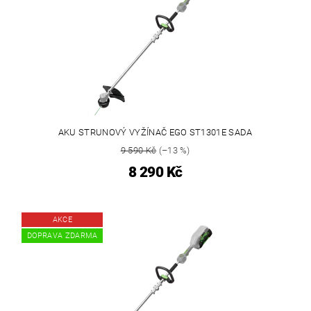
AKU STRUNOVÝ VYŽÍNAČ EGO ST1301E SADA
9 590 Kč
(–13 %)
8 290 Kč
AKCE
DOPRAVA ZDARMA