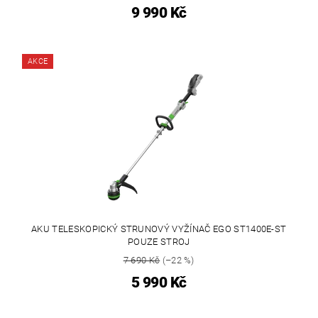
9 990 Kč
AKCE
AKU TELESKOPICKÝ STRUNOVÝ VYŽÍNAČ EGO ST1400E-ST
POUZE STROJ
7 690 Kč
(–22 %)
5 990 Kč