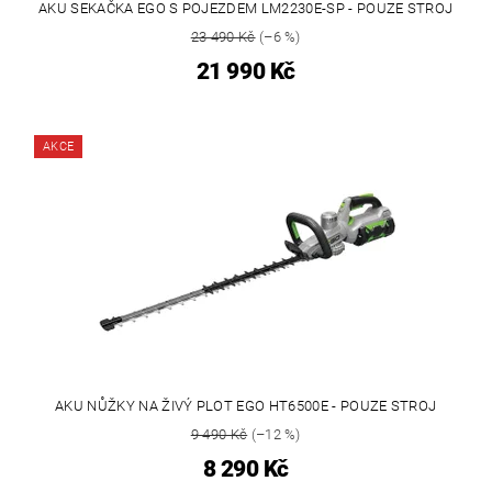
AKU SEKAČKA EGO S POJEZDEM LM2230E-SP - POUZE STROJ
23 490 Kč
(–6 %)
21 990 Kč
AKCE
AKU NŮŽKY NA ŽIVÝ PLOT EGO HT6500E - POUZE STROJ
9 490 Kč
(–12 %)
8 290 Kč