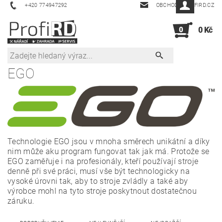
+420 774947292
OBCHOD@PROFIRD.CZ
0
0 Kč
EGO
Technologie EGO jsou v mnoha směrech unikátní a díky
nim může aku program fungovat tak jak má. Protože se
EGO zaměřuje i na profesionály, kteří používají stroje
denně při své práci, musí vše být technologicky na
vysoké úrovni tak, aby to stroje zvládly a také aby
výrobce mohl na tyto stroje poskytnout dostatečnou
záruku.