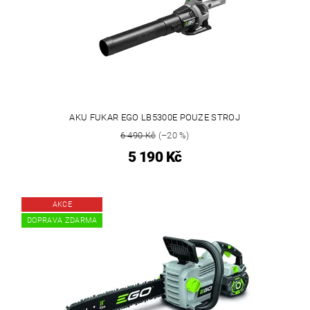
AKU FUKAR EGO LB5300E POUZE STROJ
6 490 Kč
(–20 %)
5 190 Kč
AKCE
DOPRAVA ZDARMA