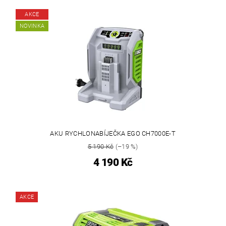
AKCE
NOVINKA
AKU RYCHLONABÍJEČKA EGO CH7000E-T
5 190 Kč
(–19 %)
4 190 Kč
AKCE