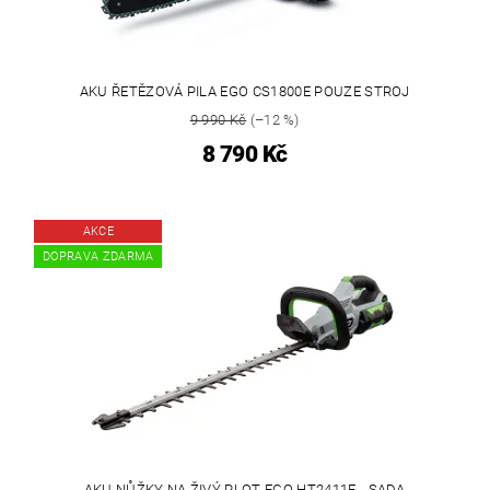
AKU ŘETĚZOVÁ PILA EGO CS1800E POUZE STROJ
9 990 Kč
(–12 %)
8 790 Kč
AKCE
DOPRAVA ZDARMA
AKU NŮŽKY NA ŽIVÝ PLOT EGO HT2411E - SADA