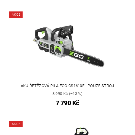
AKCE
AKU ŘETĚZOVÁ PILA EGO CS1610E - POUZE STROJ
8 990 Kč
(–13 %)
7 790 Kč
AKCE