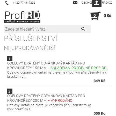
+420 774947292
OBCHOD@PROFIRD.CZ
0
0 Kč
PŘÍSLUŠENSTVÍ
NEJPRODÁVANĚJŠÍ
1.
OCELOVÝ DRÁTĚNÝ COPÁNKOVÝ KARTÁČ PRO
KŘOVINOŘEZY 150 MM
–
SKLADEM V PRODEJNĚ PROFIRD
Ocelový copánkový kartáč na plevel je vhodným příslušenstvím k
bruskám a...
349 Kč
2.
OCELOVÝ DRÁTĚNÝ COPÁNKOVÝ KARTÁČ PRO
KŘOVINOŘEZY 200 MM
–
VYPRODÁNO
Ocelový kartáč na plevel je vhodným příslušenstvím ke
křovinořezům s...
500 Kč