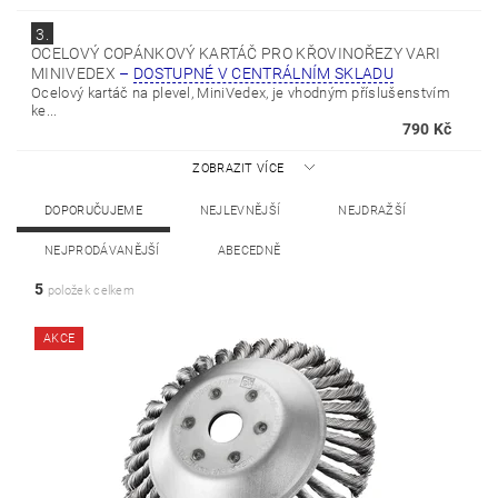
3.
OCELOVÝ COPÁNKOVÝ KARTÁČ PRO KŘOVINOŘEZY VARI
MINIVEDEX
–
DOSTUPNÉ V CENTRÁLNÍM SKLADU
Ocelový kartáč na plevel, MiniVedex, je vhodným příslušenstvím
ke...
790 Kč
ZOBRAZIT VÍCE
DOPORUČUJEME
NEJLEVNĚJŠÍ
NEJDRAŽŠÍ
NEJPRODÁVANĚJŠÍ
ABECEDNĚ
5
položek celkem
AKCE