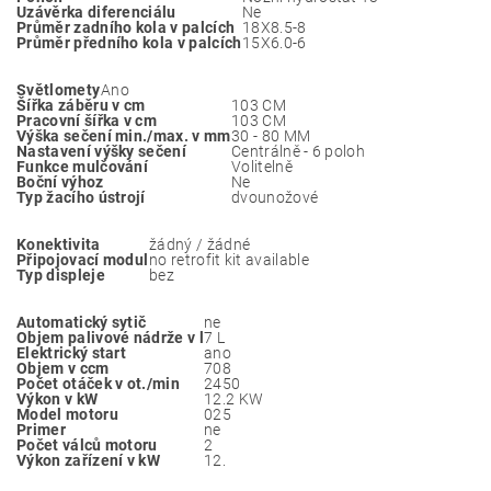
Uzávěrka diferenciálu
Ne
Průměr zadního kola v palcích
18X8.5-8
Průměr předního kola v palcích
15X6.0-6
Světlomety
Ano
Šířka záběru v cm
103 CM
Pracovní šířka v cm
103 CM
Výška sečení min./max. v mm
30 - 80 MM
Nastavení výšky sečení
Centrálně - 6 poloh
Funkce mulčování
Volitelně
Boční výhoz
Ne
Typ žacího ústrojí
dvounožové
Konektivita
žádný / žádné
Připojovací modul
no retrofit kit available
Typ displeje
bez
Automatický sytič
ne
Objem palivové nádrže v l
7 L
Elektrický start
ano
Objem v ccm
708
Počet otáček v ot./min
2450
Výkon v kW
12.2 KW
Model motoru
025
Primer
ne
Počet válců motoru
2
Výkon zařízení v kW
12.