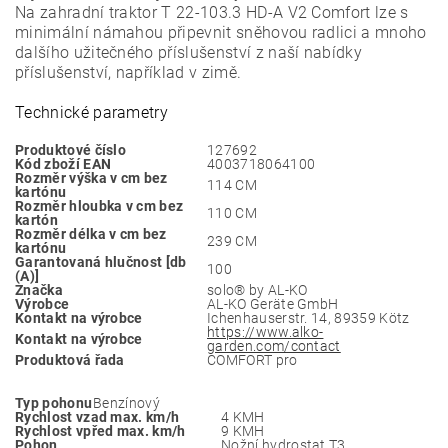
Na zahradní traktor T 22-103.3 HD-A V2 Comfort lze s
minimální námahou připevnit sněhovou radlici a mnoho
dalšího užitečného příslušenství z naší nabídky
příslušenství, například v zimě.
Technické parametry
Produktové číslo
127692
Kód zboží EAN
4003718064100
Rozměr výška v cm bez
114 CM
kartónu
Rozměr hloubka v cm bez
110 CM
kartón
Rozměr délka v cm bez
239 CM
kartónu
Garantovaná hlučnost [db
100
(A)]
Značka
solo® by AL-KO
Výrobce
AL-KO Geräte GmbH
Kontakt na výrobce
Ichenhauserstr. 14, 89359 Kötz
https://www.alko-
Kontakt na výrobce
garden.com/contact
Produktová řada
COMFORT pro
Typ pohonu
Benzínový
Rychlost vzad max. km/h
4 KMH
Rychlost vpřed max. km/h
9 KMH
Pohon
Nožní hydrostat T3