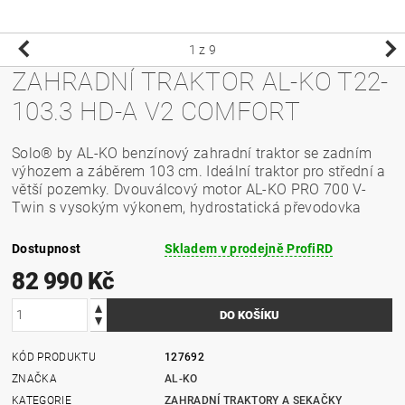
1
z 9
ZAHRADNÍ TRAKTOR AL-KO T22-
103.3 HD-A V2 COMFORT
Solo® by AL-KO benzínový zahradní traktor
se zadním
výhozem a záběrem 103 cm. Ideální traktor pro střední a
větší pozemky. Dvouválcový motor AL-KO PRO 700 V-
Twin s vysokým výkonem, hydrostatická převodovka
Dostupnost
Skladem v prodejně ProfiRD
82 990 Kč
KÓD PRODUKTU
127692
ZNAČKA
AL-KO
KATEGORIE
ZAHRADNÍ TRAKTORY A SEKAČKY