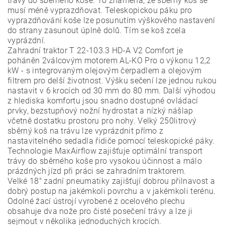
trávy do sběrného koše. To znamená, že sběrný koš se
musí méně vyprazdňovat. Teleskopickou páku pro
vyprazdňování koše lze posunutím výškového nastavení
do strany zasunout úplně dolů. Tím se koš zcela
vyprázdní.
Zahradní traktor T 22-103.3 HD-A V2 Comfort je
poháněn 2válcovým motorem AL-KO Pro o výkonu 12,2
kW - s integrovaným olejovým čerpadlem a olejovým
filtrem pro delší životnost. Výšku sečení lze jednou rukou
nastavit v 6 krocích od 30 mm do 80 mm. Další výhodou
z hlediska komfortu jsou snadno dostupné ovládací
prvky, bezstupňový nožní hydrostat a nízký nášlap
včetně dostatku prostoru pro nohy. Velký 250litrový
sběrný koš na trávu lze vyprázdnit přímo z
nastavitelného sedadla řidiče pomocí teleskopické páky.
Technologie MaxAirflow zajišťuje optimální transport
trávy do sběrného koše pro vysokou účinnost a málo
prázdných jízd při práci se zahradním traktorem.
Velké 18" zadní pneumatiky zajišťují dobrou přilnavost a
dobrý postup na jakémkoli povrchu a v jakémkoli terénu.
Odolné žací ústrojí vyrobené z ocelového plechu
obsahuje dva nože pro čisté posečení trávy a lze ji
sejmout v několika jednoduchých krocích.