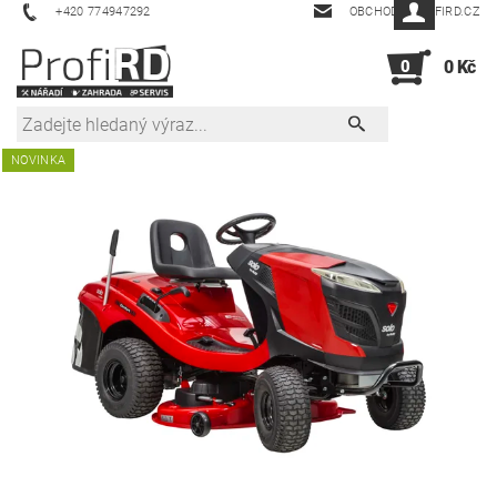
+420 774947292
OBCHOD@PROFIRD.CZ
0
0 Kč
NOVINKA