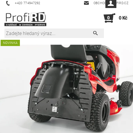
+420 774947292
OBCHOD@PROFIRD.CZ
0
0 Kč
NOVINKA