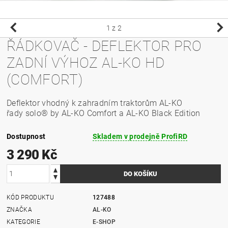
1
z 2
ŘÁDKOVAČ - DEFLEKTOR PRO
ZADNÍ VÝHOZ AL-KO HD
(COMFORT)
Deflektor vhodný k zahradním traktorům AL-KO
řady solo® by AL-KO Comfort a AL-KO Black Edition
Dostupnost
Skladem v prodejně ProfiRD
3 290 Kč
KÓD PRODUKTU
127488
ZNAČKA
AL-KO
KATEGORIE
E-SHOP