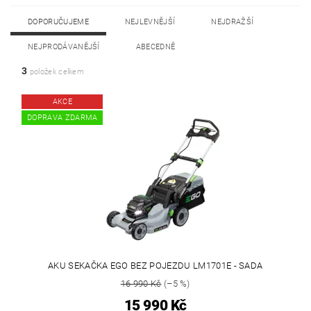
DOPORUČUJEME
NEJLEVNĚJŠÍ
NEJDRAŽŠÍ
NEJPRODÁVANĚJŠÍ
ABECEDNĚ
3
položek celkem
AKCE
DOPRAVA ZDARMA
AKU SEKAČKA EGO BEZ POJEZDU LM1701E - SADA
16 990 Kč
(–5 %)
15 990 Kč