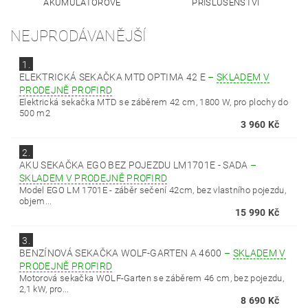
AKUMULÁTOROVÉ
PŘÍSLUŠENSTVÍ
NEJPRODÁVANĚJŠÍ
1.
ELEKTRICKÁ SEKAČKA MTD OPTIMA 42 E
–
SKLADEM V
PRODEJNĚ PROFIRD
Elektrická sekačka MTD se záběrem 42 cm, 1800 W, pro plochy do
500 m2
3 960 Kč
2.
AKU SEKAČKA EGO BEZ POJEZDU LM1701E - SADA
–
SKLADEM V PRODEJNĚ PROFIRD
Model EGO LM 1701E - záběr sečení 42cm, bez vlastního pojezdu,
objem...
15 990 Kč
3.
BENZÍNOVÁ SEKAČKA WOLF-GARTEN A 4600
–
SKLADEM V
PRODEJNĚ PROFIRD
Motorová sekačka WOLF-Garten se záběrem 46 cm, bez pojezdu,
2,1 kW, pro...
8 690 Kč