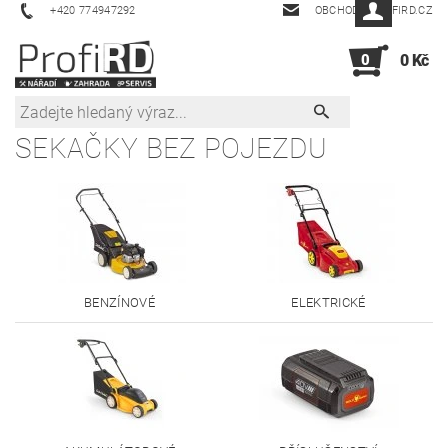
+420 774947292
OBCHOD@PROFIRD.CZ
0
0 Kč
SEKAČKY BEZ POJEZDU
BENZÍNOVÉ
ELEKTRICKÉ