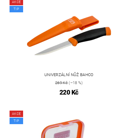
AKCE
TIP
UNIVERZÁLNÍ NŮŽ BAHCO
269 Kč
(–18 %)
220 Kč
AKCE
TIP