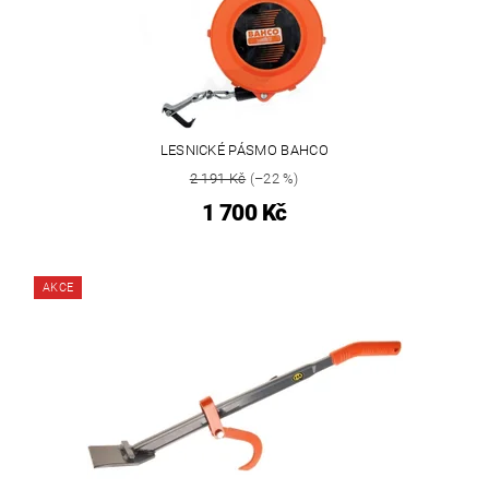
LESNICKÉ PÁSMO BAHCO
2 191 Kč
(–22 %)
1 700 Kč
AKCE