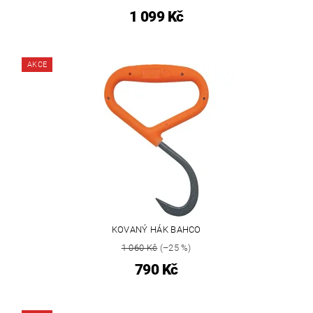
1 099 Kč
AKCE
KOVANÝ HÁK BAHCO
1 060 Kč
(–25 %)
790 Kč