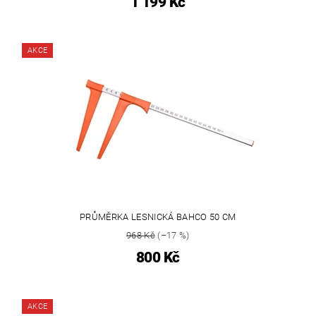
1 199 Kč
AKCE
PRŮMĚRKA LESNICKÁ BAHCO 50 CM
968 Kč
(–17 %)
800 Kč
AKCE