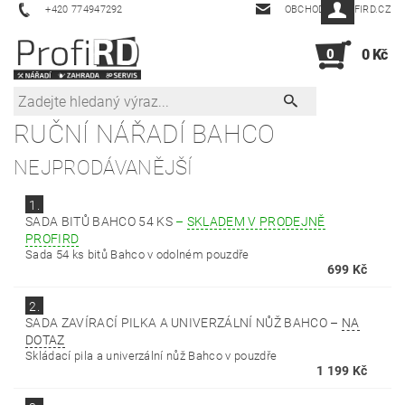
+420 774947292
OBCHOD@PROFIRD.CZ
0
0 Kč
RUČNÍ NÁŘADÍ BAHCO
NEJPRODÁVANĚJŠÍ
1.
SADA BITŮ BAHCO 54 KS
–
SKLADEM V PRODEJNĚ
PROFIRD
Sada 54 ks bitů Bahco v odolném pouzdře
699 Kč
2.
SADA ZAVÍRACÍ PILKA A UNIVERZÁLNÍ NŮŽ BAHCO
–
NA
DOTAZ
Skládací pila a univerzální nůž Bahco v pouzdře
1 199 Kč