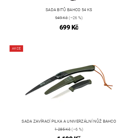
SADA BITŮ BAHCO 54 KS
949 Kč
(–26 %)
699 Kč
AKCE
SADA ZAVÍRACÍ PILKA A UNIVERZÁLNÍ NŮŽ BAHCO
1 285 Kč
(–6 %)