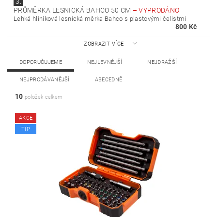
3.
PRŮMĚRKA LESNICKÁ BAHCO 50 CM
–
VYPRODÁNO
Lehká hliníková lesnická měrka Bahco s plastovými čelistmi
800 Kč
ZOBRAZIT VÍCE
DOPORUČUJEME
NEJLEVNĚJŠÍ
NEJDRAŽŠÍ
NEJPRODÁVANĚJŠÍ
ABECEDNĚ
10
položek celkem
AKCE
TIP