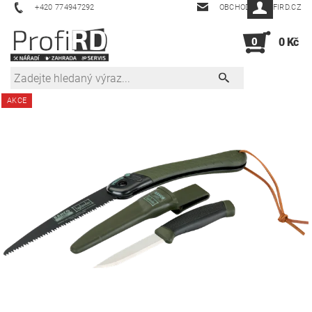
+420 774947292
OBCHOD@PROFIRD.CZ
0
0 Kč
AKCE