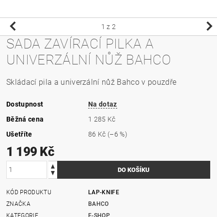
1
z 2
SADA ZAVÍRACÍ PILKA A
UNIVERZÁLNÍ NŮŽ BAHCO
Skládací pila a univerzální nůž Bahco v pouzdře
Dostupnost
Na dotaz
Běžná cena
1 285 Kč
Ušetříte
86 Kč
(–6 %)
1 199 Kč
KÓD PRODUKTU
LAP-KNIFE
ZNAČKA
BAHCO
KATEGORIE
E-SHOP