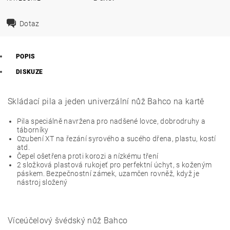
Dotaz
POPIS
DISKUZE
Skládací pila a jeden univerzální nůž Bahco na kartě
Pila speciálně navržena pro nadšené lovce, dobrodruhy a
táborníky
Ozubení XT na řezání syrového a sucého dřena, plastu, kostí
atd.
Čepel ošetřena proti korozi a nízkému tření
2 složková plastová rukojeť pro perfektní úchyt, s koženým
páskem. Bezpečnostní zámek, uzamčen rovněž, když je
nástroj složený
Víceúčelový švédský nůž Bahco