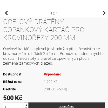
1
z 4
OCELOVÝ DRÁTĚNÝ
COPÁNKOVÝ KARTÁČ PRO
KŘOVINOŘEZY 200 MM
Ocelový kartáč na plevel je vhodným příslušenstvím ke
křovinořezům s hřídelí 25,4mm. Pomůže snadno a rychle
odstranit nečistoty a plevel ze zpevněných ploch,
zejména zámkových dlažeb.
Dostupnost
Vyprodáno
Běžná cena
1 200 Kč
Ušetříte
700 Kč
(–58 %)
500 Kč