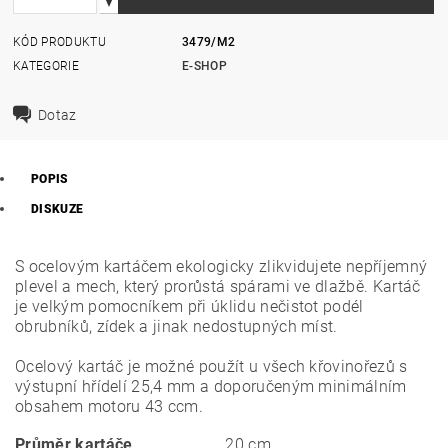
KÓD PRODUKTU
3479/M2
KATEGORIE
E-SHOP
Dotaz
POPIS
DISKUZE
S ocelovým kartáčem ekologicky zlikvidujete nepříjemný
plevel a mech, který prorůstá spárami ve dlažbě. Kartáč
je velkým pomocníkem při úklidu nečistot podél
obrubníků, zídek a jinak nedostupných míst.
Ocelový kartáč je možné použít u všech křovinořezů s
výstupní hřídelí 25,4 mm a doporučeným minimálním
obsahem motoru 43 ccm.
Průměr kartáče
20 cm