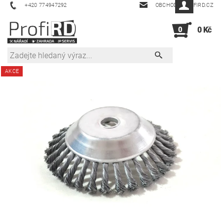
+420 774947292
OBCHOD@PROFIRD.CZ
0
0 Kč
AKCE