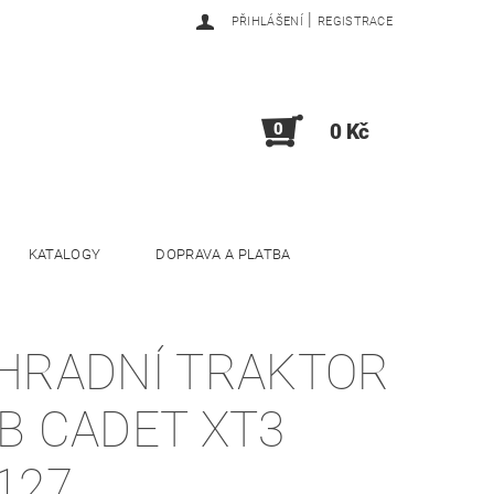
|
PŘIHLÁŠENÍ
REGISTRACE
0
0 Kč
KATALOGY
DOPRAVA A PLATBA
HRADNÍ TRAKTOR
B CADET XT3
127