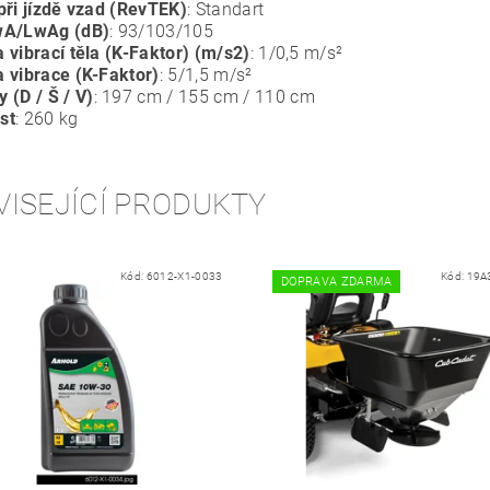
při jízdě vzad (RevTEK)
: Standart
wA/LwAg (dB)
: 93/103/105
 vibrací těla (K-Faktor) (m/s2)
: 1/0,5 m/s²
 vibrace (K-Faktor)
: 5/1,5 m/s²
 (D / Š / V)
: 197 cm / 155 cm / 110 cm
st
: 260 kg
VISEJÍCÍ PRODUKTY
Kód:
6012-X1-0033
Kód:
19A
DOPRAVA ZDARMA