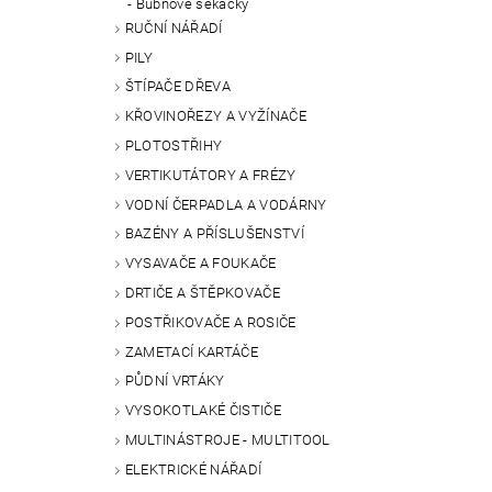
Bubnové sekačky
RUČNÍ NÁŘADÍ
PILY
ŠTÍPAČE DŘEVA
KŘOVINOŘEZY A VYŽÍNAČE
PLOTOSTŘIHY
VERTIKUTÁTORY A FRÉZY
VODNÍ ČERPADLA A VODÁRNY
BAZÉNY A PŘÍSLUŠENSTVÍ
VYSAVAČE A FOUKAČE
DRTIČE A ŠTĚPKOVAČE
POSTŘIKOVAČE A ROSIČE
ZAMETACÍ KARTÁČE
PŮDNÍ VRTÁKY
VYSOKOTLAKÉ ČISTIČE
MULTINÁSTROJE - MULTITOOL
ELEKTRICKÉ NÁŘADÍ