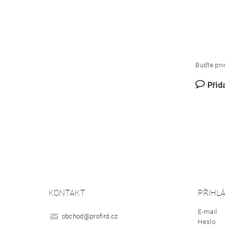
Buďte prvn
Přid
KONTAKT
PŘIHLÁ
E-mail
obchod
@
profird.cz
Heslo