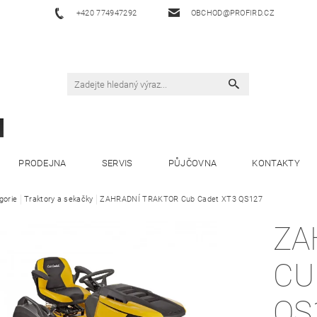
+420 774947292
OBCHOD@PROFIRD.CZ
PRODEJNA
SERVIS
PŮJČOVNA
KONTAKTY
gorie
Traktory a sekačky
ZAHRADNÍ TRAKTOR Cub Cadet XT3 QS127
ZA
CU
QS