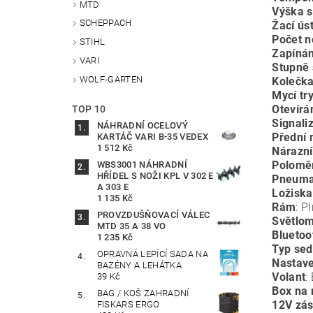
MTD
Výška s
SCHEPPACH
Žací úst
Počet n
STIHL
Zapínán
VARI
Stupně 
WOLF-GARTEN
Kolečka
Mycí tr
Otevírá
TOP 10
Signali
NÁHRADNÍ OCELOVÝ
Přední 
KARTÁČ VARI B-35 VEDEX
1 512 Kč
Nárazn
Poloměr
WBS3001 NÁHRADNÍ
HŘÍDEL S NOŽI KPL V 302 E
Pneumat
A 303 E
Ložiska
1 135 Kč
Rám
: P
PROVZDUŠŇOVACÍ VÁLEC
Světlo
MTD 35 A 38 VO
Blueto
1 235 Kč
Typ sed
OPRAVNÁ LEPÍCÍ SADA NA
Nastave
BAZÉNY A LEHÁTKA
Volant
:
39 Kč
Box na 
BAG / KOŠ ZAHRADNÍ
12V zá
FISKARS ERGO