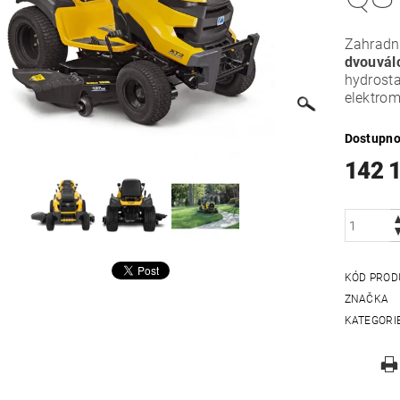
Zahradn
dvouvál
hydrosta
elektrom
Dostupno
142 
KÓD PROD
ZNAČKA
KATEGORI