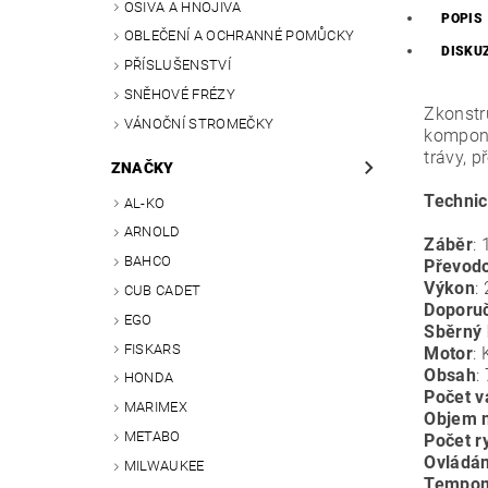
OSIVA A HNOJIVA
POPIS
OBLEČENÍ A OCHRANNÉ POMŮCKY
DISKU
PŘÍSLUŠENSTVÍ
SNĚHOVÉ FRÉZY
Zkonstr
VÁNOČNÍ STROMEČKY
kompone
trávy, 
ZNAČKY
Techni
AL-KO
ARNOLD
Záběr
:
BAHCO
Převod
Výkon
:
CUB CADET
Doporu
EGO
Sběrný 
FISKARS
Motor
:
Obsah
:
HONDA
Počet v
MARIMEX
Objem 
METABO
Počet r
Ovládán
MILWAUKEE
Tempo