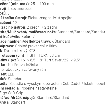
ečení (min-max)
: 25 – 100 mm
rojí
: Lisované/ocel
ožů
: 3
í žacího ústrojí
: Elektromagnetická spojka
sečení
: 12
 žacího ústrojí
: 2 přední / 2 zadní
yska/Mulčování/ mulčovací nože
: Standard/Standard/Standa
ní koše/víko koše
: -/-
zace naplnění/deflektor trávy
: -/Štandard
náprava
: Odolné provedení z litiny
ík
: Dvoutrubkový XT3
 otáčení (cm)
: TIGHT TURN 38 cm
iky ( p/z )
: 16“ × 6,5 – 8" Turf Saver /22" × 9,5"
 kol
: Kuličková ložiska
lně roboticky svařovaný rám
mety
: LED
oth®
: Standart
adla
: Sedadlo s vysokým opěradlem Cub Cadet / loketní opěr
ní sedadla
: Podélně nastavitelné
 Ergo Soft-Grip
nářadí/držák nápojů
: Standard/Standard
suvka
: Standart