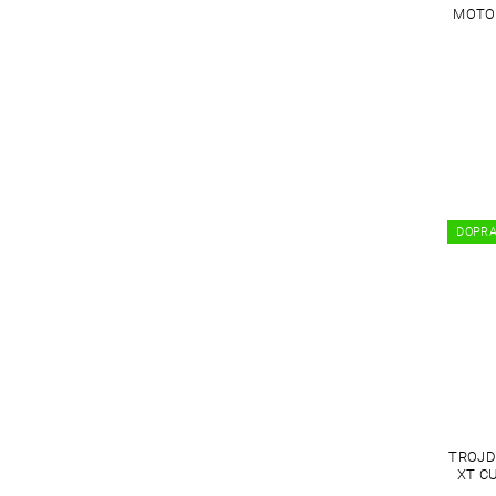
MOTOR
DOPR
TROJD
XT CU