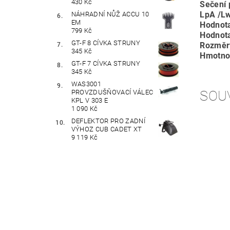
430 Kč
Sečení 
LpA /L
NÁHRADNÍ NŮŽ ACCU 10
EM
Hodnota
799 Kč
Hodnota
GT-F 8 CÍVKA STRUNY
Rozměry
345 Kč
Hmotno
GT-F 7 CÍVKA STRUNY
345 Kč
WAS3001
SOU
PROVZDUŠŇOVACÍ VÁLEC
KPL V 303 E
1 090 Kč
DEFLEKTOR PRO ZADNÍ
VÝHOZ CUB CADET XT
9 119 Kč