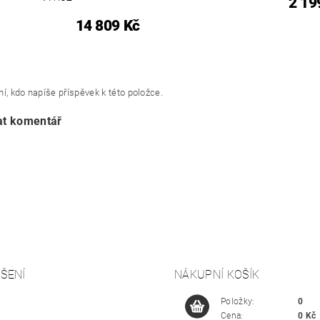
2 19
14 809 Kč
í, kdo napíše příspěvek k této položce.
at komentář
ŠENÍ
NÁKUPNÍ KOŠÍK
Položky:
0
Cena:
0 Kč