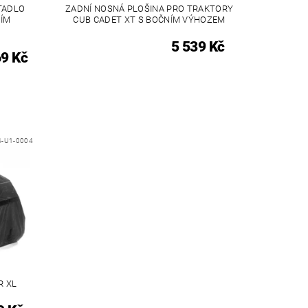
TADLO
ZADNÍ NOSNÁ PLOŠINA PRO TRAKTORY
NÍM
CUB CADET XT S BOČNÍM VÝHOZEM
5 539 Kč
69 Kč
4-U1-0004
R XL