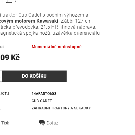
í traktor Cub Cadet s bočním výhozem a
covým motorem Kawasaki
. Záběr 127 cm,
tická převodovka, 21,5 HP, litinová náprava,
agnetická spojka nožů, uzávěrka diferenciálu
st
Momentálně nedostupné
109 Kč
UKTU
14AFA5TQ603
CUB CADET
E
ZAHRADNÍ TRAKTORY A SEKAČKY
Tisk
Dotaz