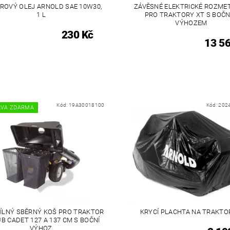
OVÝ OLEJ ARNOLD SAE 10W30,
ZÁVĚSNÉ ELEKTRICKÉ ROZME
1 L
PRO TRAKTORY XT S BOČ
VÝHOZEM
230 Kč
13 5
Kód:
19A30018100
Kód:
202
AVA ZDARMA
ÍLNÝ SBĚRNÝ KOŠ PRO TRAKTOR
KRYCÍ PLACHTA NA TRAKTO
B CADET 127 A 137 CM S BOČNÍ
VÝHOZ