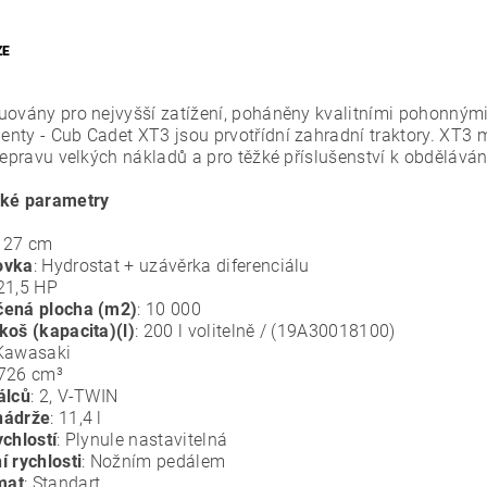
ZE
uovány pro nejvyšší zatížení, poháněny kvalitními pohonným
nty - Cub Cadet XT3 jsou prvotřídní zahradní traktory. XT3 m
přepravu velkých nákladů a pro těžké příslušenství k obdělává
cké parametry
 127 cm
ovka
: Hydrostat + uzávěrka diferenciálu
 21,5 HP
čená plocha (m2)
: 10 000
koš (kapacita)(l)
: 200 l volitelně / (19A30018100)
 Kawasaki
 726 cm³
álců
: 2, V-TWIN
nádrže
: 11,4 l
ychlostí
: Plynule nastavitelná
í rychlosti
: Nožním pedálem
mat
: Standart