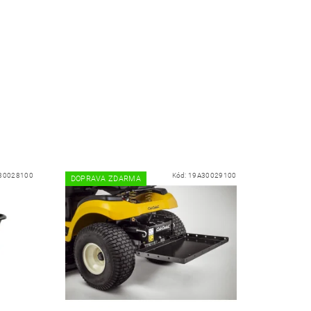
30028100
Kód:
19A30029100
DOPRAVA ZDARMA