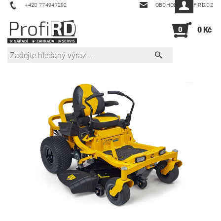
+420 774947292
OBCHOD@PROFIRD.CZ
0
0 Kč