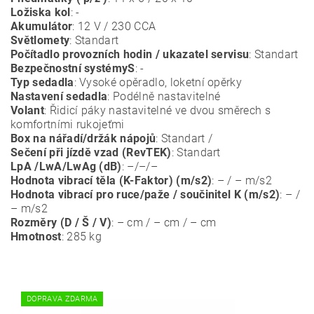
Ložiska kol
: -
Akumulátor
: 12 V / 230 CCA
Světlomety
: Standart
Počítadlo provozních hodin / ukazatel servisu
: Standart
Bezpečnostní systémyS
: -
Typ sedadla
: Vysoké opěradlo, loketní opěrky
Nastavení sedadla
: Podélně nastavitelné
Volant
: Řidicí páky nastavitelné ve dvou směrech s
komfortními rukojeťmi
Box na nářadí/držák nápojů
: Standart /
Sečení při jízdě vzad (RevTEK)
: Standart
LpA /LwA/LwAg (dB)
: –/–/–
Hodnota vibrací těla (K-Faktor) (m/s2)
: – / – m/s2
Hodnota vibrací pro ruce/paže / součinitel K (m/s2)
: – /
– m/s2
Rozměry (D / Š / V)
: – cm / – cm / – cm
Hmotnost
: 285 kg
DOPRAVA ZDARMA