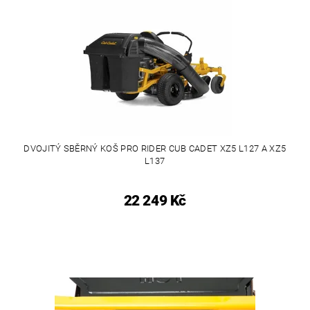
DVOJITÝ SBĚRNÝ KOŠ PRO RIDER CUB CADET XZ5 L127 A XZ5
L137
22 249 Kč