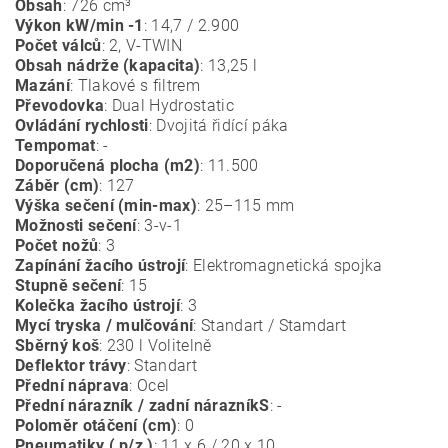
Obsah
: 726 cm³
Výkon kW/min -1
: 14,7 / 2.900
Počet válců
: 2, V-TWIN
Obsah nádrže (kapacita)
: 13,25 l
Mazání
: Tlakové s filtrem
Převodovka
: Dual Hydrostatic
Ovládání rychlosti
: Dvojitá řidící páka
Tempomat
: -
Doporučená plocha (m2)
: 11.500
Záběr (cm)
: 127
Výška sečení (min-max)
: 25–115 mm
Možnosti sečení
: 3-v-1
Počet nožů
: 3
Zapínání žacího ústrojí
: Elektromagnetická spojka
Stupně sečení
: 15
Kolečka žacího ústrojí
: 3
Mycí tryska / mulčování
: Standart / Stamdart
Sběrný koš
: 230 l Volitelně
Deflektor trávy
: Standart
Přední náprava
: Ocel
Přední nárazník / zadní nárazníkS
: -
Poloměr otáčení (cm)
: 0
Pneumatiky ( p/z )
: 11 x 6 / 20 x 10