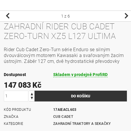
1
z 6
ZAHRADNÍ RIDER CUB CADET
ZERO-TURN XZ5 L127 ULTIMA
Rider Cub Cadet Zero-Turn série Enduro se silným
dvouválcovým motorem Kawasaki a svařovaným žacím
ústrojím. Záběr 127 cm, dvě hydrostatické převodovky
Dostupnost
Skladem v prodejně ProfiRD
147 083 Kč
KÓD PRODUKTU
17AIEACL603
ZNAČKA
CUB CADET
KATEGORIE
ZAHRADNÍ TRAKTORY A SEKAČKY