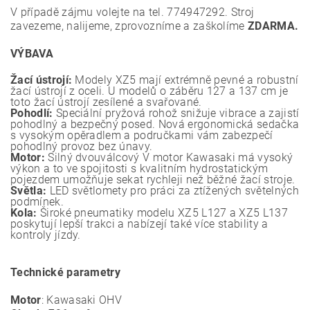
V případě zájmu volejte na tel. 774947292. Stroj
zavezeme, nalijeme, zprovozníme a zaškolíme
ZDARMA.
VÝBAVA
Žací ústrojí:
Modely XZ5 mají extrémně pevné a robustní
žací ústrojí z oceli. U modelů o záběru 127 a 137 cm je
toto žací ústrojí zesílené a svařované.
Pohodlí:
Speciální pryžová rohož snižuje vibrace a zajistí
pohodlný a bezpečný posed. Nová ergonomická sedačka
s vysokým opěradlem a područkami vám zabezpečí
pohodlný provoz bez únavy.
Motor:
Silný dvouválcový V motor Kawasaki má vysoký
výkon a to ve spojitosti s kvalitním hydrostatickým
pojezdem umožňuje sekat rychleji než běžné žací stroje.
Světla:
LED světlomety pro práci za ztížených světelných
podmínek.
Kola:
Široké pneumatiky modelu XZ5 L127 a XZ5 L137
poskytují lepší trakci a nabízejí také více stability a
kontroly jízdy.
Technické parametry
Motor
: Kawasaki OHV