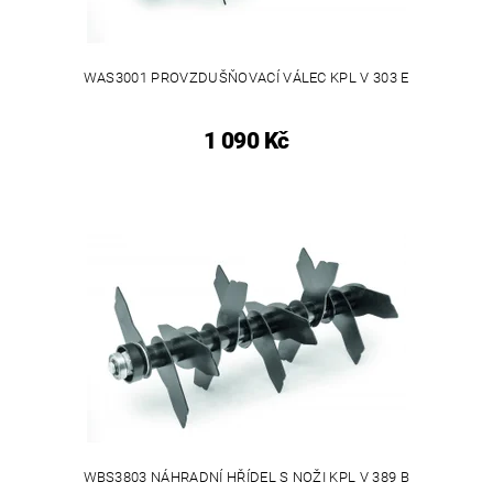
WAS3001 PROVZDUŠŇOVACÍ VÁLEC KPL V 303 E
1 090 Kč
WBS3803 NÁHRADNÍ HŘÍDEL S NOŽI KPL V 389 B