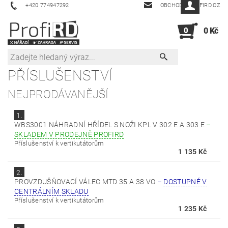
+420 774947292
OBCHOD@PROFIRD.CZ
0
0 Kč
PŘÍSLUŠENSTVÍ
NEJPRODÁVANĚJŠÍ
1.
WBS3001 NÁHRADNÍ HŘÍDEL S NOŽI KPL V 302 E A 303 E
–
SKLADEM V PRODEJNĚ PROFIRD
Příslušenství k vertikutátorům
1 135 Kč
2.
PROVZDUŠŇOVACÍ VÁLEC MTD 35 A 38 VO
–
DOSTUPNÉ V
CENTRÁLNÍM SKLADU
Příslušenství k vertikutátorům
1 235 Kč