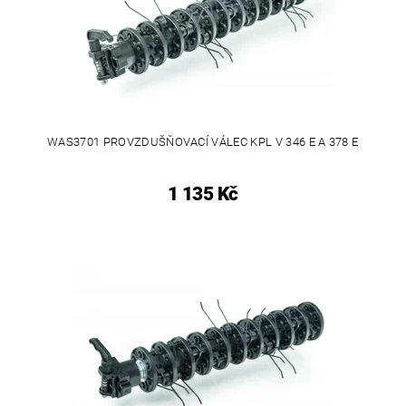
WAS3701 PROVZDUŠŇOVACÍ VÁLEC KPL V 346 E A 378 E
1 135 Kč