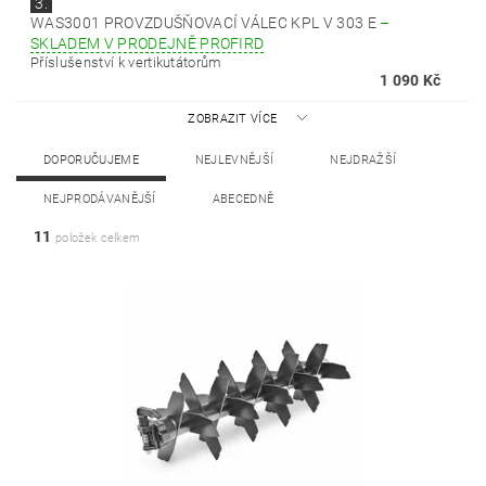
3.
WAS3001 PROVZDUŠŇOVACÍ VÁLEC KPL V 303 E
–
SKLADEM V PRODEJNĚ PROFIRD
Příslušenství k vertikutátorům
1 090 Kč
ZOBRAZIT VÍCE
DOPORUČUJEME
NEJLEVNĚJŠÍ
NEJDRAŽŠÍ
NEJPRODÁVANĚJŠÍ
ABECEDNĚ
11
položek celkem