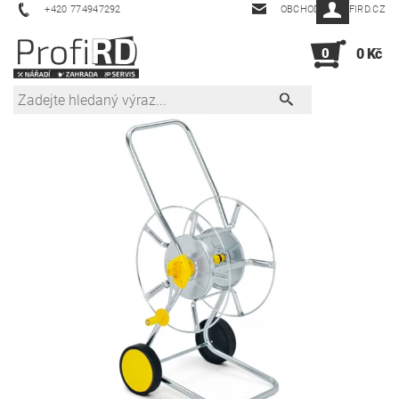
+420 774947292
OBCHOD@PROFIRD.CZ
0
0 Kč