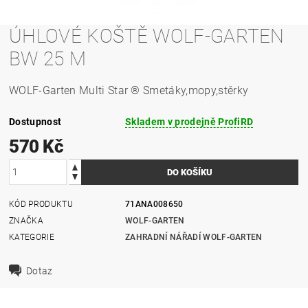
ÚHLOVÉ KOŠTĚ WOLF-GARTEN
BW 25 M
WOLF-Garten Multi Star ® Smetáky,mopy,stěrky
Dostupnost
Skladem v prodejně ProfiRD
570 Kč
KÓD PRODUKTU
71ANA008650
ZNAČKA
WOLF-GARTEN
KATEGORIE
ZAHRADNÍ NÁŘADÍ WOLF-GARTEN
Dotaz