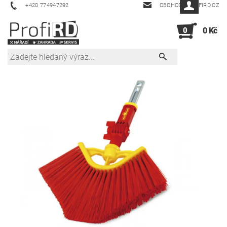
+420 774947292
OBCHOD@PROFIRD.CZ
0
0 Kč