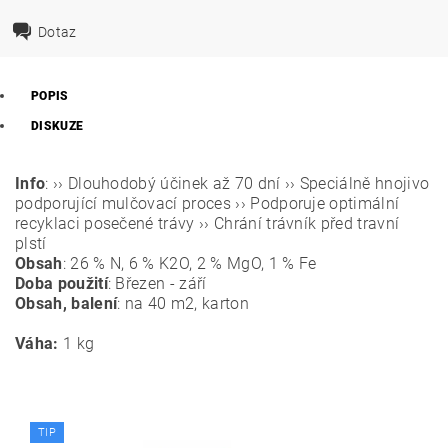
Dotaz
POPIS
DISKUZE
Info
: ›› Dlouhodobý účinek až 70 dní ›› Speciálně hnojivo
podporující mulčovací proces ›› Podporuje optimální
recyklaci posečené trávy ›› Chrání trávník před travní
plstí
Obsah
: 26 % N, 6 % K2O, 2 % MgO, 1 % Fe
Doba použití
: Březen - září
Obsah, balení
: na 40 m2, karton
Váha:
1 kg
TIP