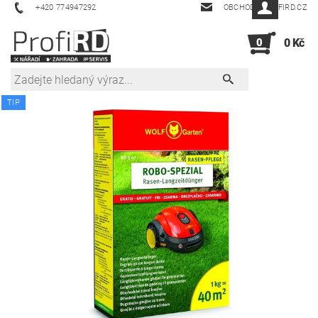
+420 774947292
OBCHOD@PROFIRD.CZ
0
0 Kč
TIP