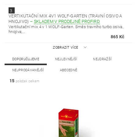
3.
VERTIKUTAČNÍ MIX 4V1 WOLF-GARTEN (TRAVNÍ OSIVO A
HNOJIVO)
–
SKLADEM V PRODEJNĚ PROFIRD
Vertikutační mix 4 v 1 WOLF-Garten. Směs travního turbo osiva,
hnojiva,...
865 Kč
ZOBRAZIT VÍCE
DOPORUČUJEME
NEJLEVNĚJŠÍ
NEJDRAŽŠÍ
NEJPRODÁVANĚJŠÍ
ABECEDNĚ
15
položek celkem