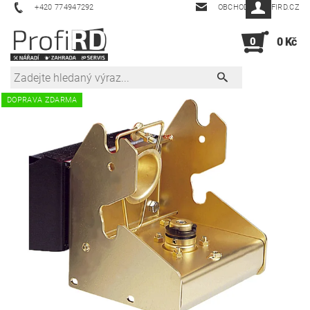
+420 774947292
OBCHOD@PROFIRD.CZ
0
0 Kč
DOPRAVA ZDARMA