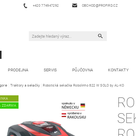
+420 774947292
OBCHOD@PROFIRD.CZ
PRODEJNA
SERVIS
PŮJČOVNA
KONTAKTY
gorie
Traktory a sekačky
Robotická sekačka Robolinho 822 W SOLO by AL-KO
RO
INKA
A ZDARMA
SE
RO