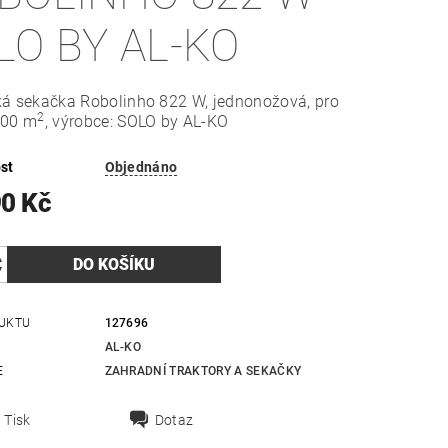
LO BY AL-KO
ká sekačka Robolinho 822 W, jednonožová, pro
2
800 m
, výrobce: SOLO by AL-KO
st
Objednáno
90 Kč
UKTU
127696
AL-KO
E
ZAHRADNÍ TRAKTORY A SEKAČKY
Tisk
Dotaz