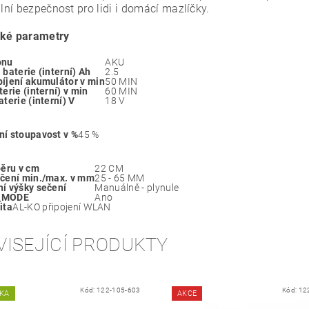
ní bezpečnost pro lidi i domácí mazlíčky.
cké parametry
onu
AKU
 baterie (interní) Ah
2.5
íjení akumulátor v min
50 MIN
erie (interní) v min
60 MIN
terie (interní) V
18 V
í stoupavost v %
45 %
běru v cm
22 CM
čení min./max. v mm
25 - 65 MM
í výšky sečení
Manuálně - plynule
_MODE
Ano
ita
AL-KO připojení WLAN
VISEJÍCÍ PRODUKTY
Kód:
122-105-603
Kód:
12
KA
AKCE