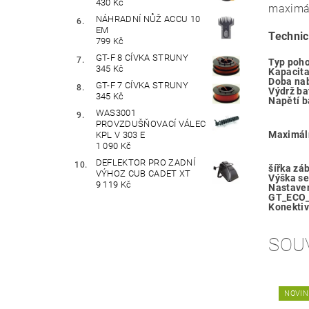
430 Kč
maximál
NÁHRADNÍ NŮŽ ACCU 10
EM
Techni
799 Kč
GT-F 8 CÍVKA STRUNY
Typ poh
345 Kč
Kapacita
Doba nab
GT-F 7 CÍVKA STRUNY
Výdrž bat
345 Kč
Napětí ba
WAS3001
PROVZDUŠŇOVACÍ VÁLEC
Maximáln
KPL V 303 E
1 090 Kč
DEFLEKTOR PRO ZADNÍ
šířka zá
VÝHOZ CUB CADET XT
Výška se
9 119 Kč
Nastaven
GT_ECO
Konektiv
SOU
NOVIN