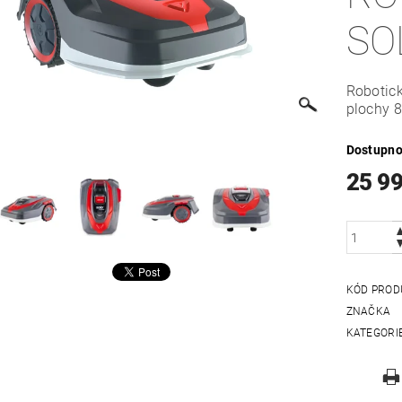
SO
Robotic
plochy 
Dostupno
25 9
KÓD PROD
ZNAČKA
KATEGORI