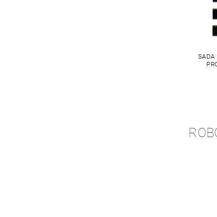
SADA
PRO
ROB