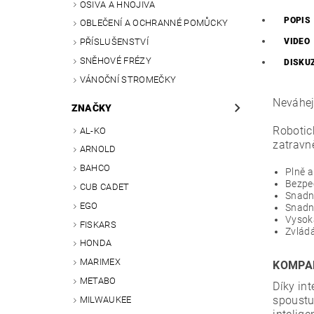
OSIVA A HNOJIVA
POPIS
OBLEČENÍ A OCHRANNÉ POMŮCKY
VIDEO
PŘÍSLUŠENSTVÍ
SNĚHOVÉ FRÉZY
DISKU
VÁNOČNÍ STROMEČKY
Neváhej
ZNAČKY
Robotic
AL-KO
zatravn
ARNOLD
BAHCO
Plně a
Bezpeč
CUB CADET
Snadn
EGO
Snadné
Vysok
FISKARS
Zvlád
HONDA
MARIMEX
KOMPAK
METABO
Díky in
spoustu
MILWAUKEE