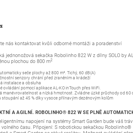
ZE
te nás kontaktovat kvůli odborné montáži a poradenství
ká jednonožová sekačka Robolinho 822 W z dílny SOLO by AL
2
ěnou plochou do 800 m
utomaticky seče plochy až 800 m². Tichý, 60 dB(A)
nostní senzory chrání před zraněním a krádeží
á instalace a obsluha
 ovládání pomocí aplikace AL-KO inTouch přes WiFi.
á manévrovatelnost a nízká hmotnost. Zvládne úzké průchody od 60
á stoupání až 45 % díky vysoce přilnavým dezénovým kolům
TNÍ A AGILNÍ. ROBOLINHO® 822 W SE PLNĚ AUTOMATIC
teligentnímu napojení na systémy Smart Garden bude váš trávn
 volného času. Připojení: S robotickou sekačkou Robolinho®