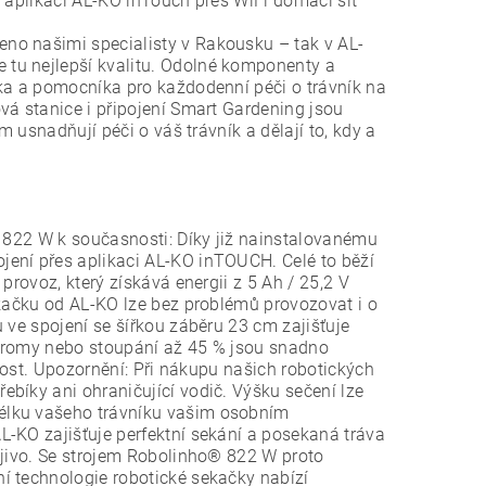
s aplikaci AL-KO inTouch přes WiFi domácí síť
no našimi specialisty v Rakousku – tak v AL-
tu nejlepší kvalitu. Odolné komponenty a
íka a pomocníka pro každodenní péči o trávník na
vá stanice i připojení Smart Gardening jsou
m usnadňují péči o váš trávník a dělají to, kdy a
® 822 W k současnosti: Díky již nainstalovanému
ení přes aplikaci AL-KO inTOUCH. Celé to běží
provoz, který získává energii z 5 Ah / 25,2 V
ekačku od AL-KO lze bez problémů provozovat i o
 ve spojení se šířkou záběru 23 cm zajišťuje
 stromy nebo stoupání až 45 % jsou snadno
tnost. Upozornění: Při nákupu našich robotických
bíky ani ohraničující vodič. Výšku sečení lze
élku vašeho trávníku vašim osobním
-KO zajišťuje perfektní sekání a posekaná tráva
ojivo. Se strojem Robolinho® 822 W proto
í technologie robotické sekačky nabízí