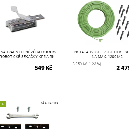
 NÁHRADNÍCH NŮŽŮ ROBOMOW
INSTALAČNÍ SET ROBOTICKÉ S
ROBOTICKÉ SEKAČKY XR5 A RK
NA MAX. 1200 M2
3 259 Kč
(–23 %)
549 Kč
2 47
Kód:
127465
KA