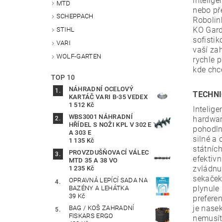
intelig
MTD
nebo př
SCHEPPACH
Robolin
KO Gard
STIHL
sofisti
VARI
vaší za
WOLF-GARTEN
rychle p
kde chc
TOP 10
NÁHRADNÍ OCELOVÝ
TECHNI
KARTÁČ VARI B-35 VEDEX
1 512 Kč
Intelig
WBS3001 NÁHRADNÍ
hardwar
HŘÍDEL S NOŽI KPL V 302 E
pohodlně
A 303 E
silné a
1 135 Kč
státníc
PROVZDUŠŇOVACÍ VÁLEC
efektiv
MTD 35 A 38 VO
zvládnut
1 235 Kč
sekaček
OPRAVNÁ LEPÍCÍ SADA NA
plynule
BAZÉNY A LEHÁTKA
39 Kč
prefere
je nase
BAG / KOŠ ZAHRADNÍ
FISKARS ERGO
nemusít