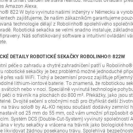
entně a Smart Garden se stává realitou. Možnost ovládání pře
es Amazon Alexa.
ho® 822 W bylo vyvinuto našimi inženýry v Německu a vyrobe
entech zajišťujeme, že našim zákazníkům garantujeme pouze 
kovaná technologie dělají z Robolinho® spolehlivého společn
hradě. Robotická sekačka se velmi snadno instaluje, základno
řipraveny. Náš sofistikovaný software a intuitivní ovládání vá
ete.
CKÉ DETAILY ROBOTICKÉ SEKAČKY ROBOLINHO® 822W
entní péče o zahradu a chytré zahradničení patří u Robolinho
u robotické sekačky je bez problémů možné jednoduché připoj
 přes vaši WiFi. Tichý a bezemisní provoz zajišťuje příjemný 
 odolné lithium-iontové baterie. To znamená, že robotickou s
h svátcích nebo v noci. Speciálně vyvinutá technologie pohybu
ní péči o trávník na plochách do 800 m². Překážky, jako jsou
elné. Dvojité sečení s otočnými noži pro čtyřikrát delší živo
 na trávu solo® by AL-KO nejsou součástí dodávky zemnící hře
 nastavit od 25 mm do 55 mm, což vám umožní přizpůsobit d
ncím. Systém DCS (Double-Cut-System) vyvinutý společností AL
kána v krytu sekačky a vrácena na trávník jako biologické hn
e likvidovat žádnou posekanou trávu. Spolehlivá bezpečnostn