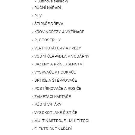
Bubnové sekačky
RUČNÍ NÁŘADÍ
PILY
ŠTÍPAČE DŘEVA
KŘOVINOŘEZY A VYŽÍNAČE
PLOTOSTŘIHY
VERTIKUTÁTORY A FRÉZY
VODNÍ ČERPADLA A VODÁRNY
BAZÉNY A PŘÍSLUŠENSTVÍ
VYSAVAČE A FOUKAČE
DRTIČE A ŠTĚPKOVAČE
POSTŘIKOVAČE A ROSIČE
ZAMETACÍ KARTÁČE
PŮDNÍ VRTÁKY
VYSOKOTLAKÉ ČISTIČE
MULTINÁSTROJE - MULTITOOL
ELEKTRICKÉ NÁŘADÍ