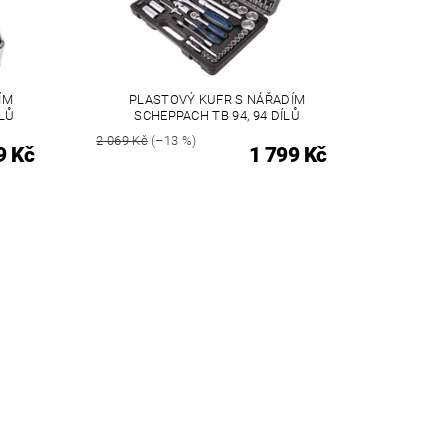
ÍM
PLASTOVÝ KUFR S NÁŘADÍM
ÍLŮ
SCHEPPACH TB 94, 94 DÍLŮ
2 069 Kč
(–13 %)
9 Kč
1 799 Kč