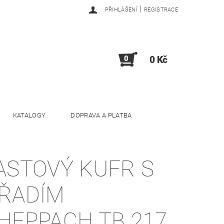
|
PŘIHLÁŠENÍ
REGISTRACE
0
0 Kč
KATALOGY
DOPRAVA A PLATBA
ASTOVÝ KUFR S
ŘADÍM
HEPPACH TB 217,