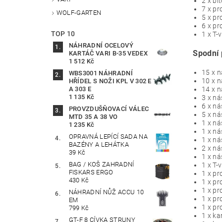
2 x bi
7 x pr
WOLF-GARTEN
5 x pr
6 x pr
TOP 10
1 x T-v
NÁHRADNÍ OCELOVÝ
Spodní 
KARTÁČ VARI B-35 VEDEX
1 512 Kč
15 x n
WBS3001 NÁHRADNÍ
10 x n
HŘÍDEL S NOŽI KPL V 302 E
A 303 E
14 x n
1 135 Kč
3 x ná
6 x ná
PROVZDUŠŇOVACÍ VÁLEC
5 x ná
MTD 35 A 38 VO
1 x ná
1 235 Kč
1 x ná
OPRAVNÁ LEPÍCÍ SADA NA
1 x ná
BAZÉNY A LEHÁTKA
2 x ná
39 Kč
1 x ná
BAG / KOŠ ZAHRADNÍ
1 x T-
FISKARS ERGO
1 x pr
430 Kč
1 x pr
1 x pr
NÁHRADNÍ NŮŽ ACCU 10
1 x pr
EM
1 x pr
799 Kč
1 x ka
GT-F 8 CÍVKA STRUNY