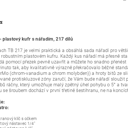
ZE
- plastový kufr s nářadím, 217 dílů
ch TB 217 je velmi praktická a obsáhlá sada nářadí pro větš
v robustním plastovém kufru. Každý kus nářadí má přesně sta
 dá pomocí přezek pevně uzavřít a můžete ho snadno přenést 
vinuto tak, aby kvalitativně výrazně překračovalo běžné stan
rMo (chrom-vanadium a chrom molybden)) a hroty bitů ze slitin
ané protiskluzové zóny zaručí, že Vám bude nářadí sloužit p
bů ráčny, který umožňuje malý zpětný úhel pohybu o 5° a tvar,
u se šroubem dochází v první třetině šestihranu, ne na koncíc
je:
atro:
tranový klíč s očkem
itový nástavec 1/4"