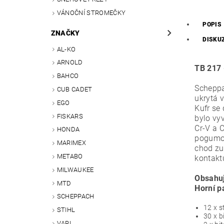
VÁNOČNÍ STROMEČKY
POPIS
ZNAČKY
DISKU
AL-KO
ARNOLD
TB 217 
BAHCO
Scheppa
CUB CADET
ukrytá 
EGO
Kufr se
FISKARS
bylo vy
Cr-V a C
HONDA
pogumov
MARIMEX
chod zu
METABO
kontakt
MILWAUKEE
Obsahu
MTD
Horní p
SCHEPPACH
12 x s
STIHL
30 x b
VARI