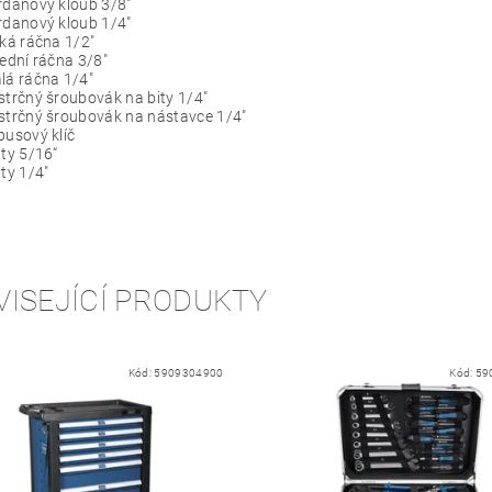
rdanový kloub 3/8"
rdanový kloub 1/4"
lká ráčna 1/2"
řední ráčna 3/8"
lá ráčna 1/4"
strčný šroubovák na bity 1/4"
strčný šroubovák na nástavce 1/4"
busový klíč
ity 5/16“
ity 1/4"
VISEJÍCÍ PRODUKTY
Kód:
5909304900
Kód:
59