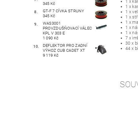
1 x ka
345 Kč
1 x ka
GT-F 7 CÍVKA STRUNY
1 x ve
345 Kč
1 x st
1 x ma
WAS3001
1 x ná
PROVZDUŠŇOVACÍ VÁLEC
1 x ná
KPL V 303 E
7 x im
1 090 Kč
30 x b
DEFLEKTOR PRO ZADNÍ
44 x b
VÝHOZ CUB CADET XT
9 119 Kč
SOU