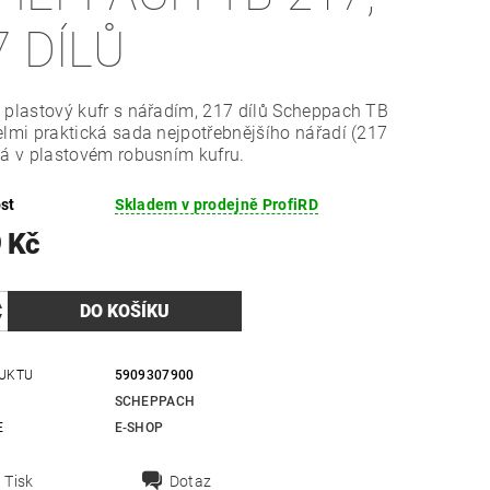
7 DÍLŮ
 plastový kufr s nářadím, 217 dílů Scheppach TB
elmi praktická sada nejpotřebnějšího nářadí (217
tá v plastovém robusním kufru.
st
Skladem v prodejně ProfiRD
 Kč
UKTU
5909307900
SCHEPPACH
E
E-SHOP
Tisk
Dotaz