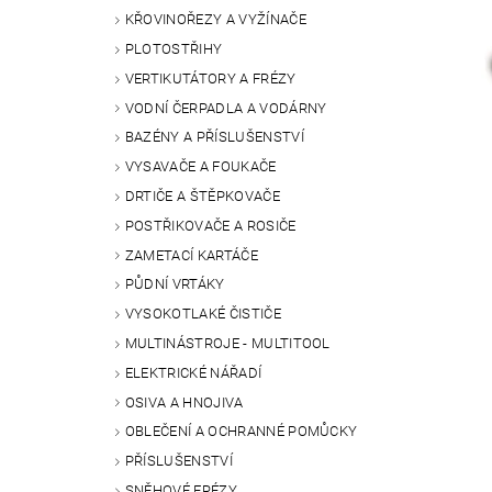
KŘOVINOŘEZY A VYŽÍNAČE
PLOTOSTŘIHY
VERTIKUTÁTORY A FRÉZY
VODNÍ ČERPADLA A VODÁRNY
BAZÉNY A PŘÍSLUŠENSTVÍ
VYSAVAČE A FOUKAČE
DRTIČE A ŠTĚPKOVAČE
POSTŘIKOVAČE A ROSIČE
ZAMETACÍ KARTÁČE
PŮDNÍ VRTÁKY
VYSOKOTLAKÉ ČISTIČE
MULTINÁSTROJE - MULTITOOL
ELEKTRICKÉ NÁŘADÍ
OSIVA A HNOJIVA
OBLEČENÍ A OCHRANNÉ POMŮCKY
PŘÍSLUŠENSTVÍ
SNĚHOVÉ FRÉZY