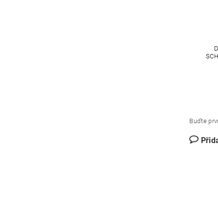
D
SCH
Buďte prvn
Přid