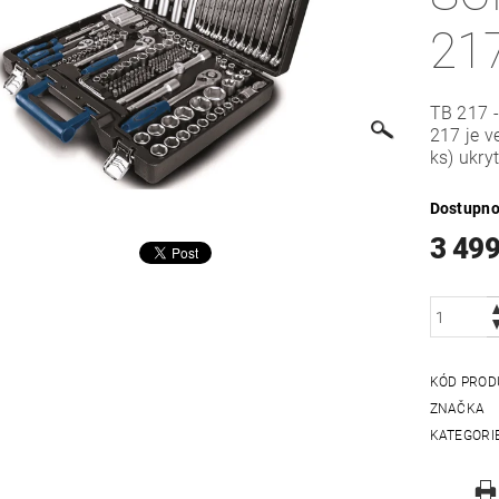
21
TB 217 -
217 je v
ks) ukry
Dostupno
3 499
KÓD PROD
ZNAČKA
KATEGORI