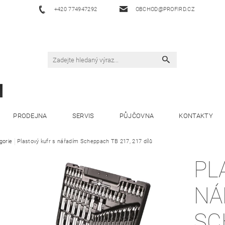
+420 774947292
OBCHOD@PROFIRD.CZ
PRODEJNA
SERVIS
PŮJČOVNA
KONTAKTY
gorie
Plastový kufr s nářadím Scheppach TB 217, 217 dílů
PL
NÁ
SC