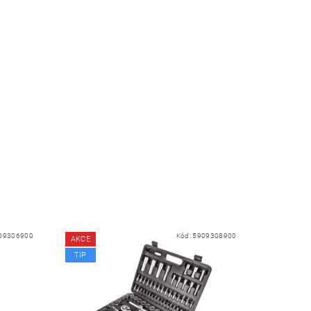
09306900
Kód:
5909308900
AKCE
TIP