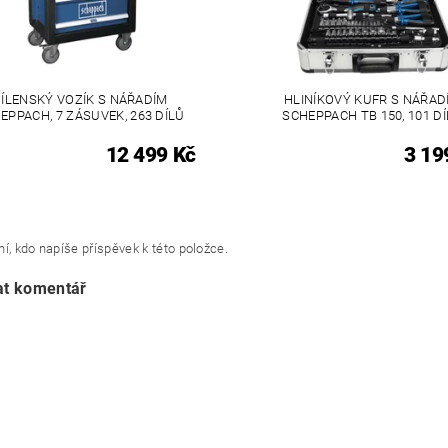
ÍLENSKÝ VOZÍK S NÁŘADÍM
HLINÍKOVÝ KUFR S NÁŘAD
EPPACH, 7 ZÁSUVEK, 263 DÍLŮ
SCHEPPACH TB 150, 101 D
12 499 Kč
3 19
í, kdo napíše příspěvek k této položce.
at komentář