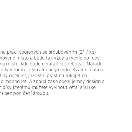
inu prací spojených se šroubováním (217 ks)
novené místo a bude tak vždy a rychle po ruce.
na místo, kde budete nářadí potřebovat. Nářadí
dardy v tomto cenovém segmentu. Kvalitní slitina
y oceli S2, jakostní plast na rukojetích i
o mnoho let. A znalci zase ocení jemný design a
 díky kterému můžete vyvinout větší sílu (ke
h) bez poničení šroubu.