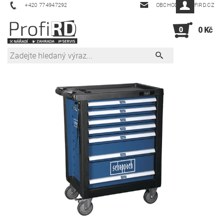
+420 774947292
OBCHOD@PROFIRD.CZ
0
0 Kč