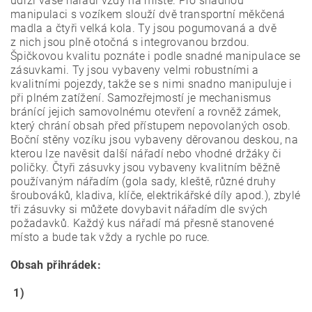
udrží vaše nářadí vždy na místě. Pro snadnou
manipulaci s vozíkem slouží dvě transportní měkčená
madla a čtyři velká kola. Ty jsou pogumovaná a dvě
z nich jsou plně otočná s integrovanou brzdou.
Špičkovou kvalitu poznáte i podle snadné manipulace se
zásuvkami. Ty jsou vybaveny velmi robustními a
kvalitními pojezdy, takže se s nimi snadno manipuluje i
při plném zatížení. Samozřejmostí je mechanismus
bránící jejich samovolnému otevření a rovněž zámek,
který chrání obsah před přístupem nepovolaných osob.
Boční stěny vozíku jsou vybaveny děrovanou deskou, na
kterou lze navěsit další nářadí nebo vhodné držáky či
poličky. Čtyři zásuvky jsou vybaveny kvalitním běžně
používaným nářadím (gola sady, kleště, různé druhy
šroubováků, kladiva, klíče, elektrikářské díly apod.), zbylé
tři zásuvky si můžete dovybavit nářadím dle svých
požadavků. Každý kus nářadí má přesně stanovené
místo a bude tak vždy a rychle po ruce.
Obsah přihrádek:
1)