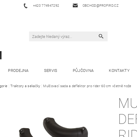
+420 774947292
OBCHOD@PROFIRD.CZ
PRODEJNA
SERVIS
PŮJČOVNA
KONTAKTY
gorie
Traktory a sekačky
Mulčovací sada a deflektor pro rider 60 cm včetně nože
MU
DE
RI