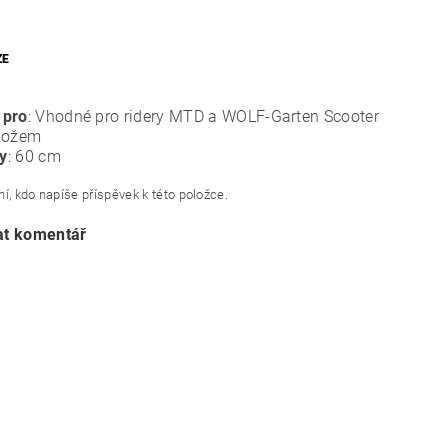
ZE
 pro
: Vhodné pro ridery MTD a WOLF-Garten Scooter
 nožem
y
: 60 cm
í, kdo napíše příspěvek k této položce.
at komentář