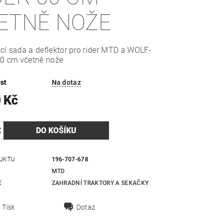
ETNĚ NOŽE
í sada a deflektor pro rider MTD a WOLF-
60 cm včetně nože
st
Na dotaz
 Kč
UKTU
196-707-678
MTD
E
ZAHRADNÍ TRAKTORY A SEKAČKY
Tisk
Dotaz