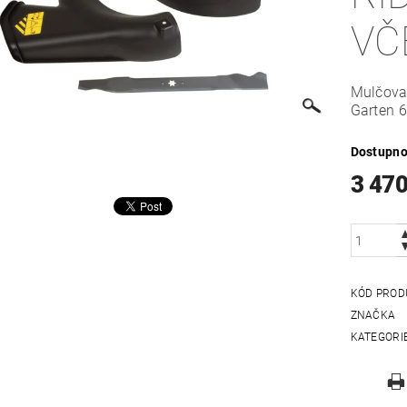
VČ
Mulčovac
Garten 
Dostupno
3 470
KÓD PROD
ZNAČKA
KATEGORI