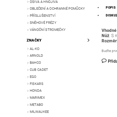
OSIVA A HNOJIVA
POPIS
OBLEČENÍ A OCHRANNÉ POMŮCKY
DISKU
PŘÍSLUŠENSTVÍ
SNĚHOVÉ FRÉZY
VÁNOČNÍ STROMEČKY
Vhodné
Nůž
: S
ZNAČKY
Rozměr
AL-KO
Buďte prvn
ARNOLD
Přid
BAHCO
CUB CADET
EGO
FISKARS
HONDA
MARIMEX
METABO
MILWAUKEE