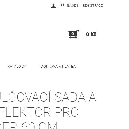
|
PŘIHLÁŠENÍ
REGISTRACE
0
0 Kč
KATALOGY
DOPRAVA A PLATBA
LČOVACÍ SADA A
FLEKTOR PRO
DER 60 CM