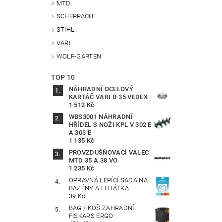
MTD
SCHEPPACH
STIHL
VARI
WOLF-GARTEN
TOP 10
NÁHRADNÍ OCELOVÝ
KARTÁČ VARI B-35 VEDEX
1 512 Kč
WBS3001 NÁHRADNÍ
HŘÍDEL S NOŽI KPL V 302 E
A 303 E
1 135 Kč
PROVZDUŠŇOVACÍ VÁLEC
MTD 35 A 38 VO
1 235 Kč
OPRAVNÁ LEPÍCÍ SADA NA
BAZÉNY A LEHÁTKA
39 Kč
BAG / KOŠ ZAHRADNÍ
FISKARS ERGO