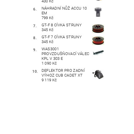
430 Kč
NÁHRADNÍ NŮŽ ACCU 10
EM
799 Kč
GT-F 8 CÍVKA STRUNY
345 Kč
GT-F 7 CÍVKA STRUNY
345 Kč
WAS3001
PROVZDUŠŇOVACÍ VÁLEC
KPL V 303 E
1 090 Kč
DEFLEKTOR PRO ZADNÍ
VÝHOZ CUB CADET XT
9 119 Kč