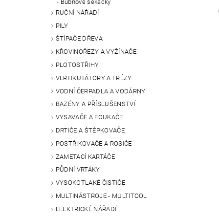
Bubnové sekačky
RUČNÍ NÁŘADÍ
PILY
ŠTÍPAČE DŘEVA
KŘOVINOŘEZY A VYŽÍNAČE
PLOTOSTŘIHY
VERTIKUTÁTORY A FRÉZY
VODNÍ ČERPADLA A VODÁRNY
BAZÉNY A PŘÍSLUŠENSTVÍ
VYSAVAČE A FOUKAČE
DRTIČE A ŠTĚPKOVAČE
POSTŘIKOVAČE A ROSIČE
ZAMETACÍ KARTÁČE
PŮDNÍ VRTÁKY
VYSOKOTLAKÉ ČISTIČE
MULTINÁSTROJE - MULTITOOL
ELEKTRICKÉ NÁŘADÍ