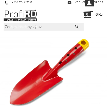
+420 774947292
OBCHOD@PROFIRD.CZ
0
0 Kč