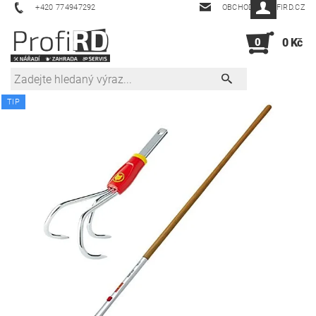
+420 774947292
OBCHOD@PROFIRD.CZ
0
0 Kč
TIP