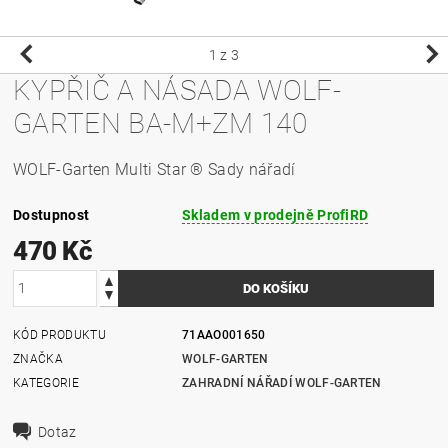
1
z 3
KYPŘIČ A NÁSADA WOLF-
GARTEN BA-M+ZM 140
WOLF-Garten Multi Star ® Sady nářadí
Dostupnost
Skladem v prodejně ProfiRD
470 Kč
KÓD PRODUKTU
71AAO001650
ZNAČKA
WOLF-GARTEN
KATEGORIE
ZAHRADNÍ NÁŘADÍ WOLF-GARTEN
Dotaz