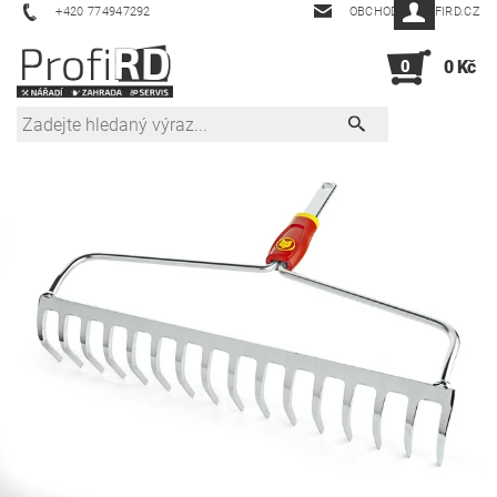
+420 774947292
OBCHOD@PROFIRD.CZ
0
0 Kč