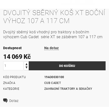
DVOJITÝ SBĚRNÝ KOŠ XT BOČNÍ
VÝHOZ 107 A 117 CM
Dvojitý sběrný koš vhodný pro traktory s bočním
výhozem Cub Cadet série XT se záběrem 107 a 117 cm
Dostupnost
Na dotaz
14 069 Kč
KÓD PRODUKTU
19A30030100
ZNAČKA
CUB CADET
KATEGORIE
ZAHRADNÍ TRAKTORY A SEKAČKY
Dotaz