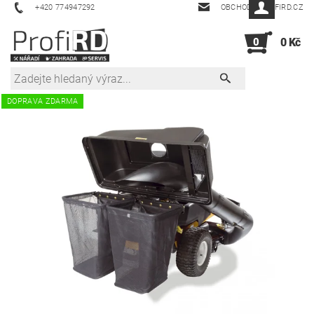
+420 774947292
OBCHOD@PROFIRD.CZ
0
0 Kč
DOPRAVA ZDARMA