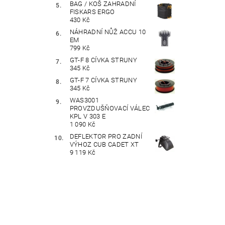
BAG / KOŠ ZAHRADNÍ
FISKARS ERGO
430 Kč
NÁHRADNÍ NŮŽ ACCU 10
EM
799 Kč
GT-F 8 CÍVKA STRUNY
345 Kč
GT-F 7 CÍVKA STRUNY
345 Kč
WAS3001
PROVZDUŠŇOVACÍ VÁLEC
KPL V 303 E
1 090 Kč
DEFLEKTOR PRO ZADNÍ
VÝHOZ CUB CADET XT
9 119 Kč