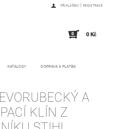
|
PŘIHLÁŠENÍ
REGISTRACE
0
0 Kč
KATALOGY
DOPRAVA A PLATBA
L
EVORUBECKÝ A
ÍPACÍ KLÍN Z
INÍKU STIHL