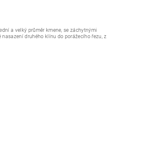
třední a velký průměr kmene, se záchytnými
é nasazení druhého klínu do porážecího řezu, z