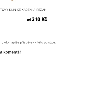
TOVÝ KLÍN KE KÁCENÍ A ŘEZÁNÍ
310 Kč
od
í, kdo napíše příspěvek k této položce.
at komentář