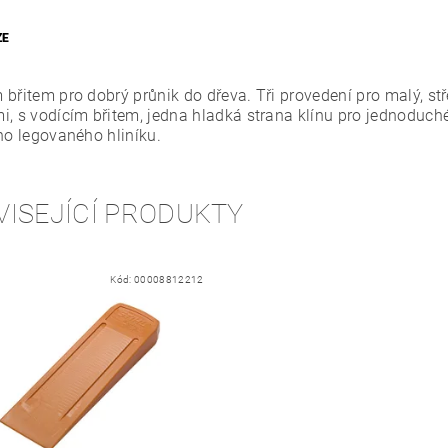
ZE
 břitem pro dobrý průnik do dřeva. Tři provedení pro malý, s
i, s vodícím břitem, jedna hladká strana klínu pro jednoduch
ho legovaného hliníku.
VISEJÍCÍ PRODUKTY
Kód:
00008812212