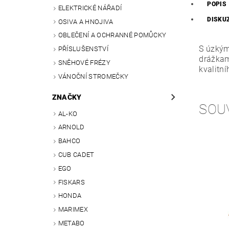
POPIS
ELEKTRICKÉ NÁŘADÍ
DISKU
OSIVA A HNOJIVA
OBLEČENÍ A OCHRANNÉ POMŮCKY
S úzkým
PŘÍSLUŠENSTVÍ
drážkam
SNĚHOVÉ FRÉZY
kvalitní
VÁNOČNÍ STROMEČKY
ZNAČKY
SOU
AL-KO
ARNOLD
BAHCO
CUB CADET
EGO
FISKARS
HONDA
MARIMEX
METABO