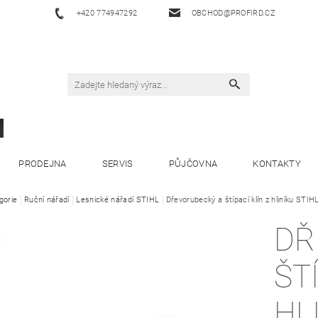
+420 774947292
OBCHOD@PROFIRD.CZ
PRODEJNA
SERVIS
PŮJČOVNA
KONTAKTY
gorie
Ruční nářadí
Lesnické nářadí STIHL
Dřevorubecký a štípací klín z hliníku STIH
DŘ
ŠT
HL