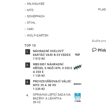
MILWAUKEE
PLAS
MTD
SCHEPPACH
STIHL
VARI
WOLF-GARTEN
Buďte prvn
TOP 10
Přid
NÁHRADNÍ OCELOVÝ
KARTÁČ VARI B-35 VEDEX
1 512 Kč
WBS3001 NÁHRADNÍ
HŘÍDEL S NOŽI KPL V 302 E
A 303 E
1 135 Kč
PROVZDUŠŇOVACÍ VÁLEC
MTD 35 A 38 VO
1 235 Kč
OPRAVNÁ LEPÍCÍ SADA NA
BAZÉNY A LEHÁTKA
39 Kč