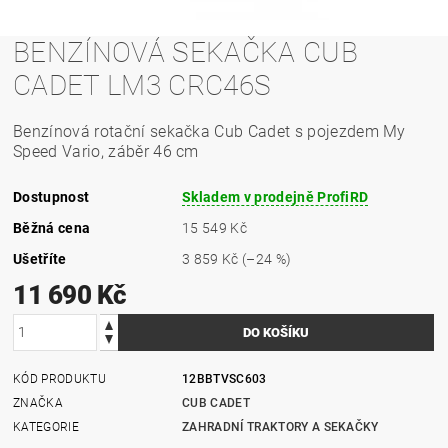
BENZÍNOVÁ SEKAČKA CUB
CADET LM3 CRC46S
Benzínová rotační sekačka Cub Cadet s pojezdem My
Speed Vario, záběr 46 cm
Dostupnost
Skladem v prodejně ProfiRD
Běžná cena
15 549 Kč
Ušetříte
3 859 Kč
(–24 %)
11 690 Kč
KÓD PRODUKTU
12BBTVSC603
ZNAČKA
CUB CADET
KATEGORIE
ZAHRADNÍ TRAKTORY A SEKAČKY