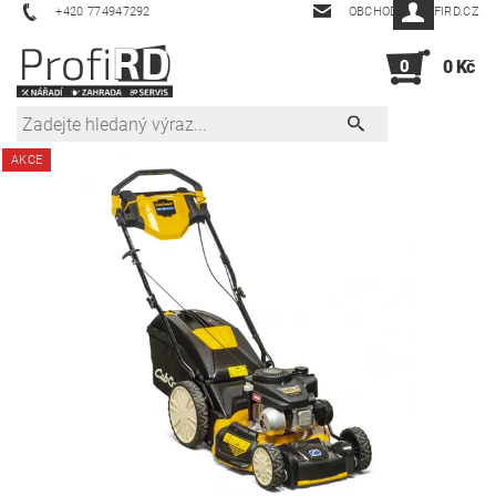
+420 774947292
OBCHOD@PROFIRD.CZ
0
0 Kč
AKCE