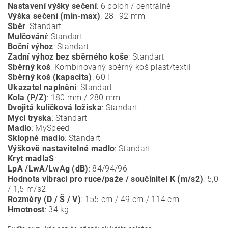
Nastavení výšky sečení
: 6 poloh / centrálně
Výška sečení (min-max)
: 28–92 mm
Sběr
: Standart
Mulčování
: Standart
Boční výhoz
: Standart
Zadní výhoz bez sběrného koše
: Standart
Sběrný koš
: Kombinovaný sběrný koš plast/textil
Sběrný koš (kapacita)
: 60 l
Ukazatel naplnění
: Standart
Kola (P/Z)
: 180 mm / 280 mm
Dvojitá kuličková ložiska
: Standart
Mycí tryska
: Standart
Madlo
: MySpeed
Sklopné madlo
: Standart
Výškově nastavitelné madlo
: Standart
Kryt madlaS
: -
LpA /LwA/LwAg (dB)
: 84/94/96
Hodnota vibrací pro ruce/paže / součinitel K (m/s2)
: 5,0
/ 1,5 m/s2
Rozměry (D / Š / V)
: 155 cm / 49 cm / 114 cm
Hmotnost
: 34 kg