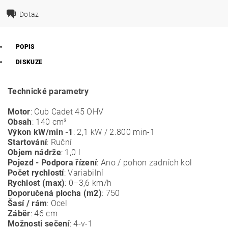
Dotaz
POPIS
DISKUZE
Technické parametry
Motor
: Cub Cadet 45 OHV
Obsah
: 140 cm³
Výkon kW/min -1
: 2,1 kW / 2.800 min-1
Startování
: Ruční
Objem nádrže
: 1,0 l
Pojezd - Podpora řízení
: Ano / pohon zadních kol
Počet rychlostí
: Variabilní
Rychlost (max)
: 0–3,6 km/h
Doporučená plocha (m2)
: 750
Šasí / rám
: Ocel
Záběr
: 46 cm
Možnosti sečení
: 4-v-1