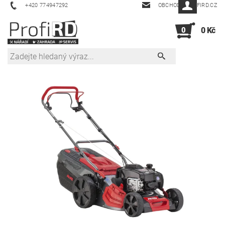
+420 774947292
OBCHOD@PROFIRD.CZ
0
0 Kč