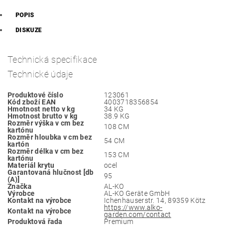
POPIS
DISKUZE
Technická specifikace
Technické údaje
Produktové číslo
123061
Kód zboží EAN
4003718356854
Hmotnost netto v kg
34 KG
Hmotnost brutto v kg
38.9 KG
Rozměr výška v cm bez
108 CM
kartónu
Rozměr hloubka v cm bez
54 CM
kartón
Rozměr délka v cm bez
153 CM
kartónu
Materiál krytu
ocel
Garantovaná hlučnost [db
95
(A)]
Značka
AL-KO
Výrobce
AL-KO Geräte GmbH
Kontakt na výrobce
Ichenhauserstr. 14, 89359 Kötz
https://www.alko-
Kontakt na výrobce
garden.com/contact
Produktová řada
Premium