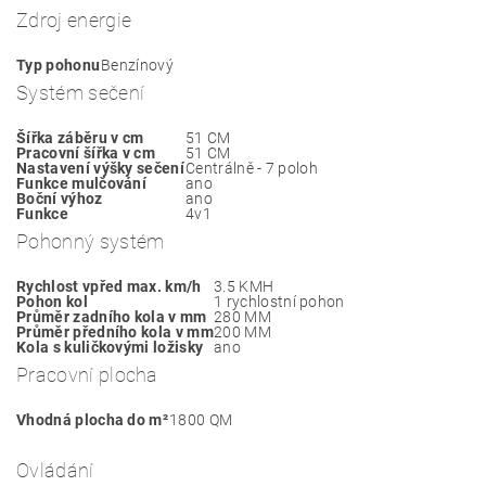
Zdroj energie
Typ pohonu
Benzínový
Systém sečení
Šířka záběru v cm
51 CM
Pracovní šířka v cm
51 CM
Nastavení výšky sečení
Centrálně - 7 poloh
Funkce mulčování
ano
Boční výhoz
ano
Funkce
4v1
Pohonný systém
Rychlost vpřed max. km/h
3.5 KMH
Pohon kol
1 rychlostní pohon
Průměr zadního kola v mm
280 MM
Průměr předního kola v mm
200 MM
Kola s kuličkovými ložisky
ano
Pracovní plocha
Vhodná plocha do m²
1800 QM
Ovládání