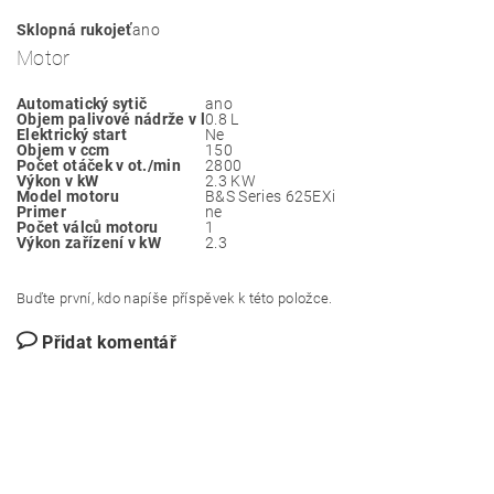
Sklopná rukojeť
ano
Motor
Automatický sytič
ano
Objem palivové nádrže v l
0.8 L
Elektrický start
Ne
Objem v ccm
150
Počet otáček v ot./min
2800
Výkon v kW
2.3 KW
Model motoru
B&S Series 625EXi
Primer
ne
Počet válců motoru
1
Výkon zařízení v kW
2.3
Buďte první, kdo napíše příspěvek k této položce.
Přidat komentář