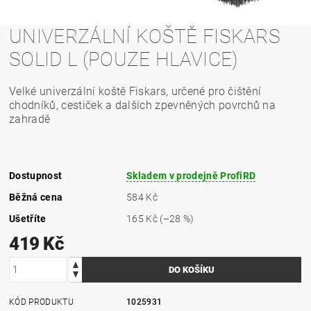
UNIVERZÁLNÍ KOŠTĚ FISKARS
SOLID L (POUZE HLAVICE)
Velké univerzální koště Fiskars, určené pro čištění
chodníků, cestiček a dalších zpevněných povrchů na
zahradě
Dostupnost
Skladem v prodejně ProfiRD
Běžná cena
584 Kč
Ušetříte
165 Kč
(–28 %)
419 Kč
KÓD PRODUKTU
1025931