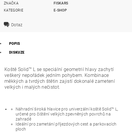
ZNAČKA
FISKARS
KATEGORIE
E-SHOP
Dotaz
POPIS
DISKUZE
Koště Solid™ L se speciální geometrií hlavy zachytí
veškerý nepořádek jedním pohybem. Kombinace
měkkých a tvrdých štětin zajistí dokonalé zametení
velkých i malých nečistot.
Náhradní široká hlavice pro univerzální koště Solid™ L,
určené pro čištění velkých zpevněných povrchů na
zahradě
Ideální pro zametání příjezdových cest a parkovacích
ploch