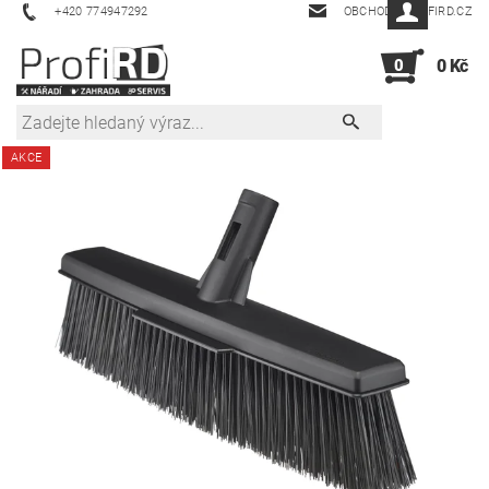
+420 774947292
OBCHOD@PROFIRD.CZ
0
0 Kč
AKCE