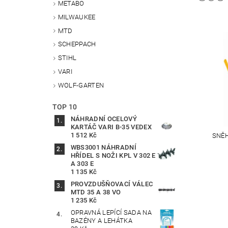
METABO
MILWAUKEE
MTD
SCHEPPACH
STIHL
VARI
WOLF-GARTEN
TOP 10
NÁHRADNÍ OCELOVÝ
KARTÁČ VARI B-35 VEDEX
1 512 Kč
SNĚH
WBS3001 NÁHRADNÍ
HŘÍDEL S NOŽI KPL V 302 E
A 303 E
1 135 Kč
PROVZDUŠŇOVACÍ VÁLEC
MTD 35 A 38 VO
1 235 Kč
OPRAVNÁ LEPÍCÍ SADA NA
BAZÉNY A LEHÁTKA