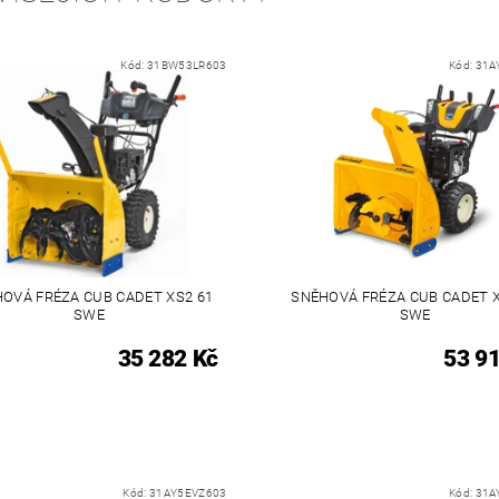
Kód:
31BW53LR603
Kód:
31A
OVÁ FRÉZA CUB CADET XS2 61
SNĚHOVÁ FRÉZA CUB CADET X
SWE
SWE
35 282 Kč
53 9
Kód:
31AY5EVZ603
Kód:
31A