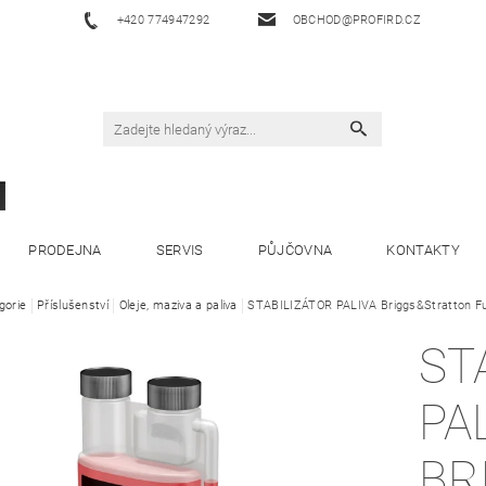
+420 774947292
OBCHOD@PROFIRD.CZ
PRODEJNA
SERVIS
PŮJČOVNA
KONTAKTY
gorie
Příslušenství
Oleje, maziva a paliva
STABILIZÁTOR PALIVA Briggs&Stratton Fue
ST
PA
BR