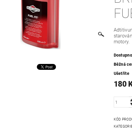
FU
Adtitivu
starován
motory.
Dostupno
Běžná ce
Ušetříte
180 
KÓD PROD
KATEGORI