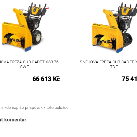
OVÁ FRÉZA CUB CADET XS3 76
SNĚHOVÁ FRÉZA CUB CADET X
SWE
TDE
66 613 Kč
75 4
í, kdo napíše příspěvek k této položce.
at komentář