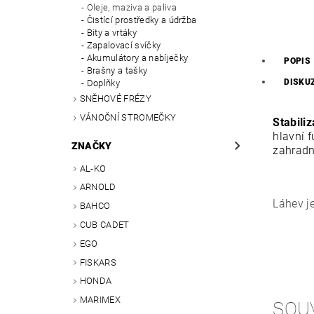
Oleje, maziva a paliva
Čistící prostředky a údržba
Bity a vrtáky
Zapalovací svíčky
Akumulátory a nabíječky
POPIS
Brašny a tašky
DISKU
Doplňky
SNĚHOVÉ FRÉZY
VÁNOČNÍ STROMEČKY
Stabiliz
hlavní 
ZNAČKY
zahradn
AL-KO
ARNOLD
Láhev j
BAHCO
CUB CADET
EGO
FISKARS
HONDA
MARIMEX
SOU