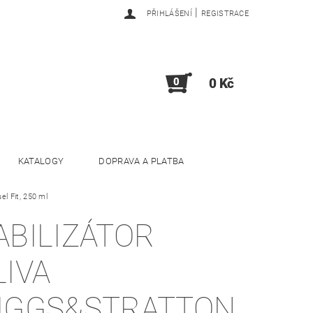
|
PŘIHLÁŠENÍ
REGISTRACE
0
0 Kč
KATALOGY
DOPRAVA A PLATBA
l Fit, 250 ml
ABILIZÁTOR
LIVA
IGGS&STRATTON