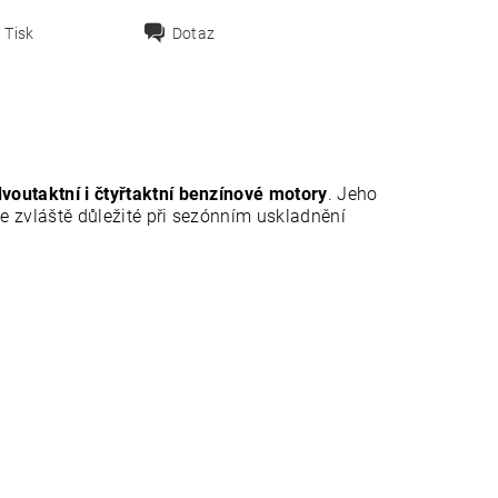
Tisk
Dotaz
dvoutaktní i čtyřtaktní benzínové motory
. Jeho
je zvláště důležité při sezónním uskladnění