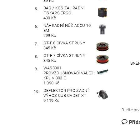
39 Kč
BAG / KOŠ ZAHRADNÍ
FISKARS ERGO
430 Kč
NÁHRADNÍ NŮŽ ACCU 10
EM
799 Kč
GT-F 8 CÍVKA STRUNY
345 Kč
GT-F 7 CÍVKA STRUNY
345 Kč
SNĚH
WAS3001
PROVZDUŠŇOVACÍ VÁLEC
KPL V 303 E
1 090 Kč
DEFLEKTOR PRO ZADNÍ
VÝHOZ CUB CADET XT
9 119 Kč
Buďte prvn
Přid