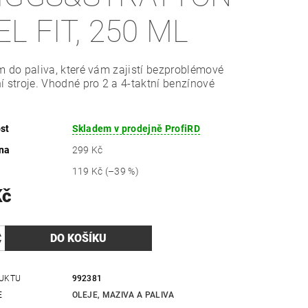
EL FIT, 250 ML
m do paliva, které vám zajistí bezproblémové
í stroje. Vhodné pro 2 a 4-taktní benzínové
st
Skladem v prodejně ProfiRD
na
299 Kč
119 Kč
(–39 %)
Kč
UKTU
992381
E
OLEJE, MAZIVA A PALIVA