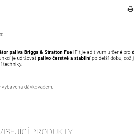
ZE
átor paliva Briggs & Stratton Fuel
Fit je aditivum určené pro
funkcí je udržovat
palivo čerstvé a stabilní
po delší dobu, což 
í techniky.
e vybavena dávkovačem.
VISEJÍCÍ PRODUKTY