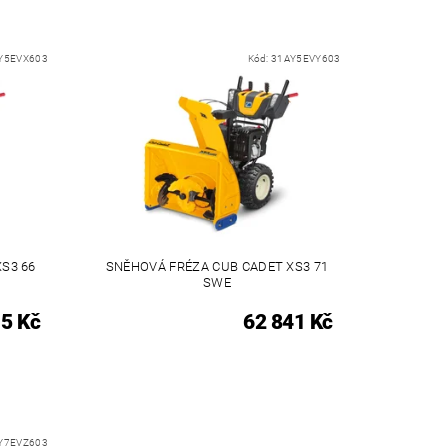
Y5EVX603
Kód:
31AY5EVY603
S3 66
SNĚHOVÁ FRÉZA CUB CADET XS3 71
SWE
15 Kč
62 841 Kč
Y7EVZ603