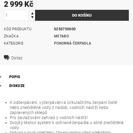
2 999 Kč
KÓD PRODUKTU
0250750000
ZNAČKA
METABO
KATEGORIE
PONORNÁ ČERPADLA
Dotaz
POPIS
DISKUZE
K odčerpávání, vyčerpávání a cirkulačnímu čerpání čisté
nebo znečištěné vody z nádob, vodních nádrží nebo
zaplavených sklepů
Pro zavlažování zahrad z vodních nádrží
Dvojitý těsnicí systém k ochraně čerpadla u silně znečištěné
vody
Ochrana proti přetížení: Chrání motor před přehřátím