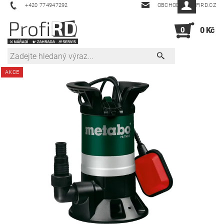
+420 774947292
OBCHOD@PROFIRD.CZ
0
0 Kč
AKCE