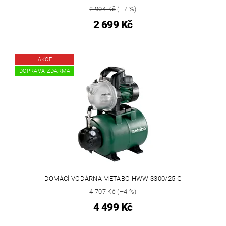
2 904 Kč
(–7 %)
2 699 Kč
AKCE
DOPRAVA ZDARMA
DOMÁCÍ VODÁRNA METABO HWW 3300/25 G
4 707 Kč
(–4 %)
4 499 Kč