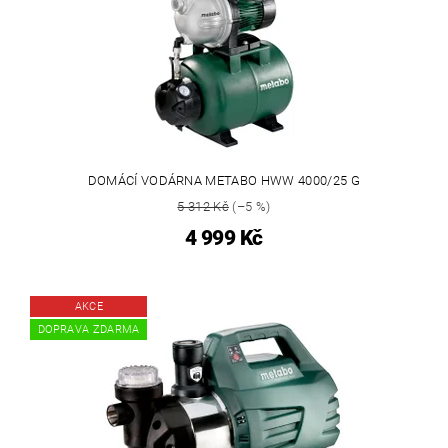
DOMÁCÍ VODÁRNA METABO HWW 4000/25 G
5 312 Kč
(–5 %)
4 999 Kč
AKCE
DOPRAVA ZDARMA