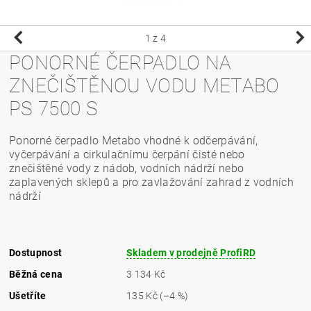
1
z 4
PONORNÉ ČERPADLO NA
ZNEČIŠTĚNOU VODU METABO
PS 7500 S
Ponorné čerpadlo Metabo vhodné k odčerpávání,
vyčerpávání a cirkulačnímu čerpání čisté nebo
znečištěné vody z nádob, vodních nádrží nebo
zaplavených sklepů a pro zavlažování zahrad z vodních
nádrží
Dostupnost
Skladem v prodejně ProfiRD
Běžná cena
3 134 Kč
Ušetříte
135 Kč
(–4 %)