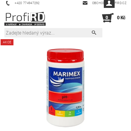
+420 774947292
OBCHOD@PROFIRD.CZ
0
0 Kč
AKCE