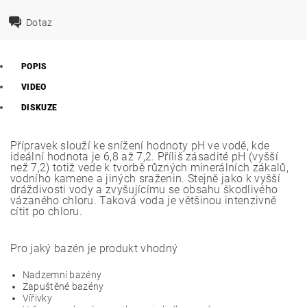
Dotaz
POPIS
VIDEO
DISKUZE
Přípravek slouží ke snížení hodnoty pH ve vodě, kde
ideální hodnota je 6,8 až 7,2. Příliš zásadité pH (vyšší
než 7,2) totiž vede k tvorbě různých minerálních zákalů,
vodního kamene a jiných sraženin. Stejně jako k vyšší
dráždivosti vody a zvyšujícímu se obsahu škodlivého
vázaného chloru. Taková voda je většinou intenzivně
cítit po chloru.
Pro jaký bazén je produkt vhodný
Nadzemní bazény
Zapuštěné bazény
Vířivky