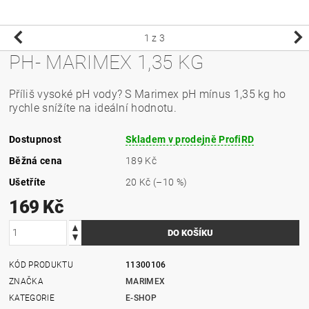
1
z 3
PH- MARIMEX 1,35 KG
Příliš vysoké pH vody? S Marimex pH mínus 1,35 kg ho
rychle snížíte na ideální hodnotu.
Dostupnost
Skladem v prodejně ProfiRD
Běžná cena
189 Kč
Ušetříte
20 Kč
(–10 %)
169 Kč
KÓD PRODUKTU
11300106
ZNAČKA
MARIMEX
KATEGORIE
E-SHOP