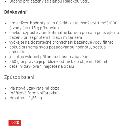
Určeno pro bazény se slanou i sladkou vodu
Dávkování:
3
pro snížení hodnoty pH o 0,2 dávkujte množství 1 m
(1000
l) vody (cca 15 g přípravku)
dávku rozpuste v umělohmotné konvi a pomalu přilévejte do
bazénu při zapnutém filtračním zařízení
vyčkejte na dostatečné promíchání bazénové vody filtrací
pokud pH nemá svou požadovanou hodnotu, postup
opakujte
je nutno vyloučit přítomnost osob v bazénu
250 g přípravku je přibližně odměrka o objemu 150 ml
detailní dávkování najdete na obalu
Způsob balení
Plastová uzavíratelná dóza
Prášková forma přípravku
Hmotnost 1,35 kg
AKCE