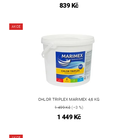
839 Kč
AKCE
CHLOR TRIPLEX MARIMEX 4,6 KG
1 499 Kč
(–3 %)
1 449 Kč
AKCE