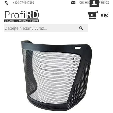
+420 774947292
OBCHOD@PROFIRD.CZ
0
0 Kč