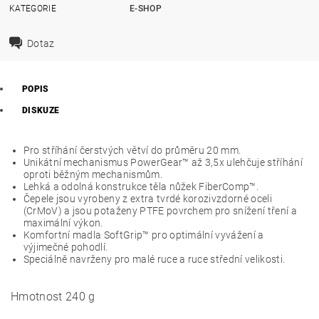
KATEGORIE
E-SHOP
Dotaz
POPIS
DISKUZE
Pro stříhání čerstvých větví do průměru 20 mm.
Unikátní mechanismus PowerGear™ až 3,5x ulehčuje stříhání
oproti běžným mechanismům.
Lehká a odolná konstrukce těla nůžek FiberComp™.
Čepele jsou vyrobeny z extra tvrdé korozivzdorné oceli
(CrMoV) a jsou potaženy PTFE povrchem pro snížení tření a
maximální výkon.
Komfortní madla SoftGrip™ pro optimální vyvážení a
výjimečné pohodlí.
Speciálně navrženy pro malé ruce a ruce střední velikosti.
Hmotnost
240 g