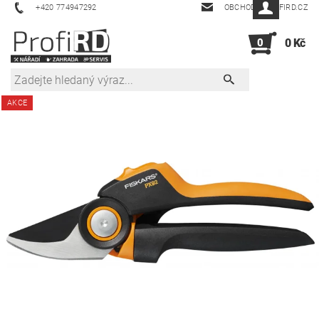
+420 774947292
OBCHOD@PROFIRD.CZ
0
0 Kč
AKCE