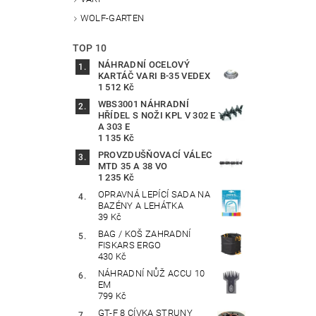
WOLF-GARTEN
TOP 10
NÁHRADNÍ OCELOVÝ
KARTÁČ VARI B-35 VEDEX
1 512 Kč
WBS3001 NÁHRADNÍ
HŘÍDEL S NOŽI KPL V 302 E
A 303 E
1 135 Kč
PROVZDUŠŇOVACÍ VÁLEC
MTD 35 A 38 VO
1 235 Kč
OPRAVNÁ LEPÍCÍ SADA NA
BAZÉNY A LEHÁTKA
39 Kč
BAG / KOŠ ZAHRADNÍ
FISKARS ERGO
430 Kč
NÁHRADNÍ NŮŽ ACCU 10
EM
799 Kč
GT-F 8 CÍVKA STRUNY