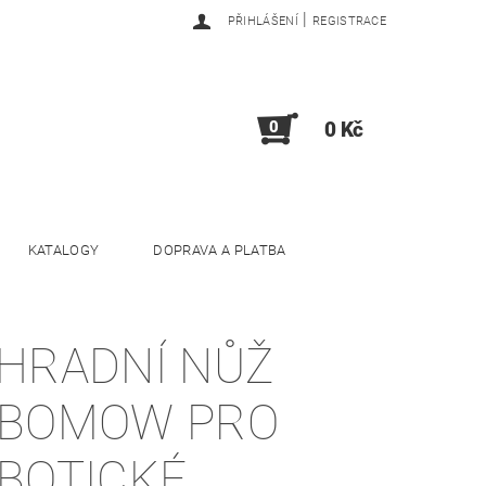
|
PŘIHLÁŠENÍ
REGISTRACE
0
0 Kč
KATALOGY
DOPRAVA A PLATBA
HRADNÍ NŮŽ
BOMOW PRO
BOTICKÉ