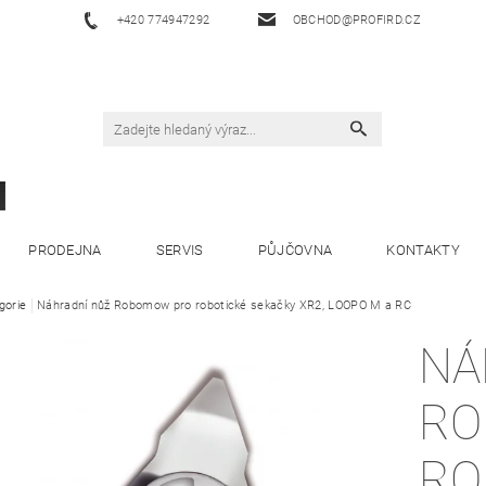
+420 774947292
OBCHOD@PROFIRD.CZ
PRODEJNA
SERVIS
PŮJČOVNA
KONTAKTY
gorie
Náhradní nůž Robomow pro robotické sekačky XR2, LOOPO M a RC
NÁ
RO
RO