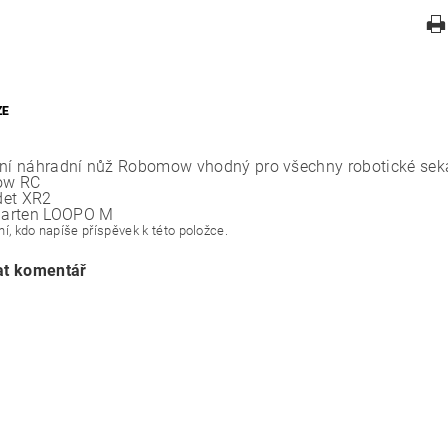
ZE
lní náhradní nůž Robomow vhodný pro všechny robotické sek
ow RC
det XR2
arten LOOPO M
í, kdo napíše příspěvek k této položce.
at komentář