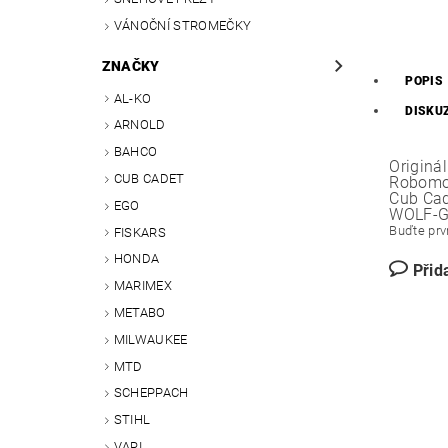
VÁNOČNÍ STROMEČKY
ZNAČKY
POPIS
AL-KO
DISKU
ARNOLD
BAHCO
Originá
CUB CADET
Robom
Cub Ca
EGO
WOLF-G
Buďte prvn
FISKARS
HONDA
Přid
MARIMEX
METABO
MILWAUKEE
MTD
SCHEPPACH
STIHL
VARI