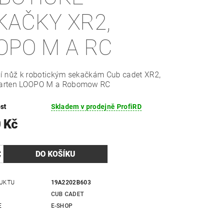
KAČKY XR2,
OPO M A RC
í nůž k robotickým sekačkám Cub cadet XR2,
arten LOOPO M a Robomow RC
st
Skladem v prodejně ProfiRD
 Kč
UKTU
19A2202B603
CUB CADET
E
E-SHOP