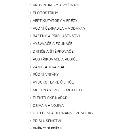
KŘOVINOŘEZY A VYŽÍNAČE
PLOTOSTŘIHY
VERTIKUTÁTORY A FRÉZY
VODNÍ ČERPADLA A VODÁRNY
BAZÉNY A PŘÍSLUŠENSTVÍ
VYSAVAČE A FOUKAČE
DRTIČE A ŠTĚPKOVAČE
POSTŘIKOVAČE A ROSIČE
ZAMETACÍ KARTÁČE
PŮDNÍ VRTÁKY
VYSOKOTLAKÉ ČISTIČE
MULTINÁSTROJE - MULTITOOL
ELEKTRICKÉ NÁŘADÍ
OSIVA A HNOJIVA
OBLEČENÍ A OCHRANNÉ POMŮCKY
PŘÍSLUŠENSTVÍ
SNĚHOVÉ FRÉZY