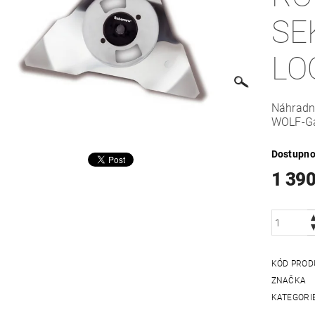
SE
LO
Náhradn
WOLF-G
Dostupno
1 390
KÓD PROD
ZNAČKA
KATEGORI