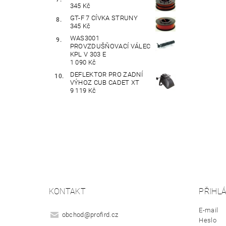
345 Kč
GT-F 7 CÍVKA STRUNY
345 Kč
WAS3001
PROVZDUŠŇOVACÍ VÁLEC
KPL V 303 E
1 090 Kč
DEFLEKTOR PRO ZADNÍ
VÝHOZ CUB CADET XT
9 119 Kč
KONTAKT
PŘIHLÁ
E-mail
obchod
@
profird.cz
Heslo