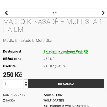
1
z 2
MADLO K NÁSADĚ E-MULTISTAR
HA EM
Madlo k násadě E-Multi Star
Dostupnost
Skladem v prodejně ProfiRD
Běžná cena
460 Kč
Ušetříte
210 Kč
(–45 %)
250 Kč
KÓD PRODUKTU
72AMA--1650
ZNAČKA
WOLF-GARTEN
AKU PROGRAM WOLF-GARTEN E-