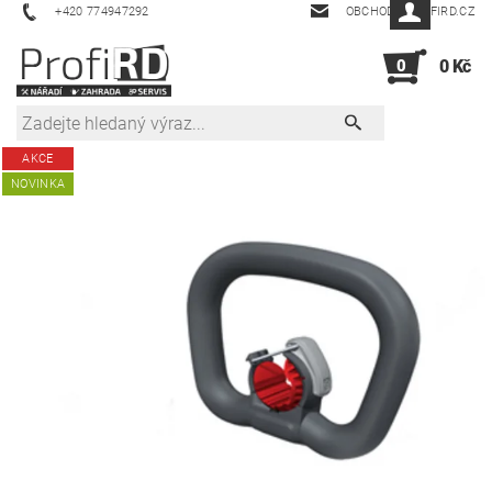
+420 774947292
OBCHOD@PROFIRD.CZ
0
0 Kč
AKCE
NOVINKA