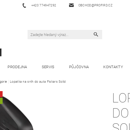
+420 774947292
OBCHOD@PROFIRD.CZ
PRODEJNA
SERVIS
PŮJČOVNA
KONTAKTY
gorie
Lopatka na sníh do auta Fiskars Solid
LO
A
DO
SO