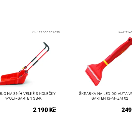
Kód:
73AQD001650
Kód:
71A
LO NA SNÍH VELKÉ S KOLEČKY
ŠKRABKA NA LED DO AUTA W
WOLF-GARTEN SB-K
GARTEN IS-M+ZM 02
2 190 Kč
249