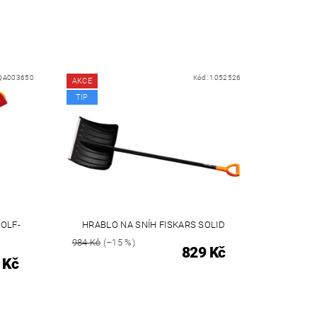
QA003650
Kód:
1052526
AKCE
TIP
OLF-
HRABLO NA SNÍH FISKARS SOLID
984 Kč
(–15 %)
829 Kč
 Kč