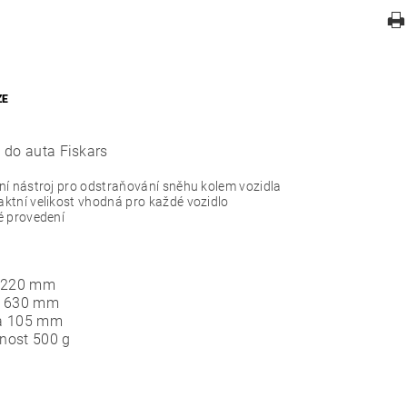
ZE
 do auta Fiskars
í nástroj pro odstraňování sněhu kolem vozidla
tní velikost vhodná pro každé vozidlo
é provedení
220 mm
a
630 mm
a
105 mm
nost
500 g