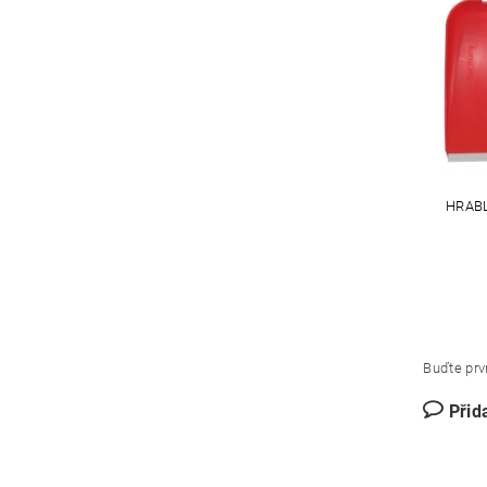
HRAB
Buďte prvn
Přid