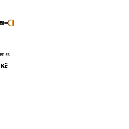
ERIES
 Kč