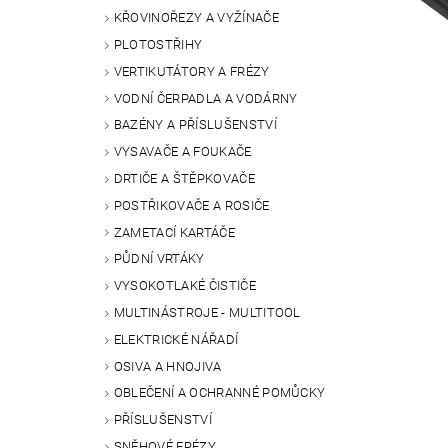
KŘOVINOŘEZY A VYŽÍNAČE
PLOTOSTŘIHY
VERTIKUTÁTORY A FRÉZY
VODNÍ ČERPADLA A VODÁRNY
BAZÉNY A PŘÍSLUŠENSTVÍ
VYSAVAČE A FOUKAČE
DRTIČE A ŠTĚPKOVAČE
POSTŘIKOVAČE A ROSIČE
ZAMETACÍ KARTÁČE
PŮDNÍ VRTÁKY
VYSOKOTLAKÉ ČISTIČE
MULTINÁSTROJE - MULTITOOL
ELEKTRICKÉ NÁŘADÍ
OSIVA A HNOJIVA
OBLEČENÍ A OCHRANNÉ POMŮCKY
PŘÍSLUŠENSTVÍ
SNĚHOVÉ FRÉZY