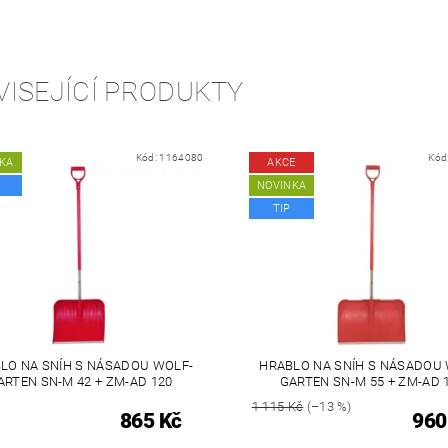
VISEJÍCÍ PRODUKTY
Kód:
1164080
Kód
KA
AKCE
NOVINKA
TIP
LO NA SNÍH S NÁSADOU WOLF-
HRABLO NA SNÍH S NÁSADOU
ARTEN SN-M 42 + ZM-AD 120
GARTEN SN-M 55 + ZM-AD 
1 115 Kč
(–13 %)
865 Kč
960