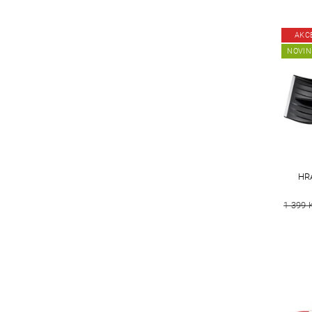
AKC
NOVIN
HR
1 399 