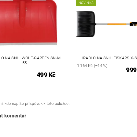
NOVINKA
LO NA SNÍH WOLF-GARTEN SN-M
HRABLO NA SNÍH FISKARS X-S
55
1 164 Kč
(–14 %)
999
499 Kč
í, kdo napíše příspěvek k této položce.
at komentář