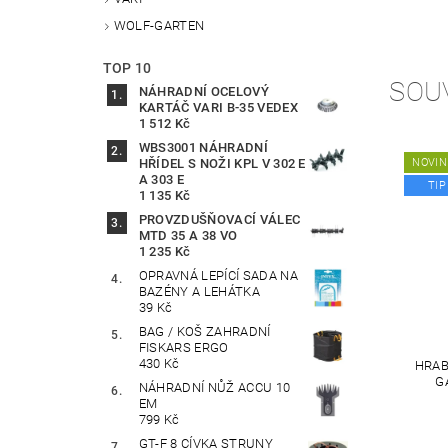
WOLF-GARTEN
TOP 10
SOU
NÁHRADNÍ OCELOVÝ
KARTÁČ VARI B-35 VEDEX
1 512 Kč
WBS3001 NÁHRADNÍ
HŘÍDEL S NOŽI KPL V 302 E
NOVIN
A 303 E
TIP
1 135 Kč
PROVZDUŠŇOVACÍ VÁLEC
MTD 35 A 38 VO
1 235 Kč
OPRAVNÁ LEPÍCÍ SADA NA
BAZÉNY A LEHÁTKA
39 Kč
BAG / KOŠ ZAHRADNÍ
FISKARS ERGO
430 Kč
HRAB
G
NÁHRADNÍ NŮŽ ACCU 10
EM
799 Kč
GT-F 8 CÍVKA STRUNY