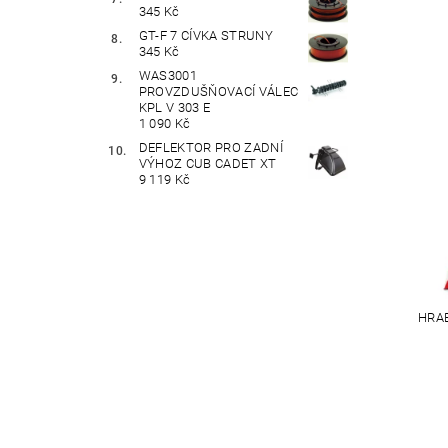
345 Kč
GT-F 7 CÍVKA STRUNY
345 Kč
WAS3001
PROVZDUŠŇOVACÍ VÁLEC
KPL V 303 E
1 090 Kč
DEFLEKTOR PRO ZADNÍ
VÝHOZ CUB CADET XT
9 119 Kč
HRAB