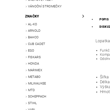
VÁNOČNÍ STROMEČKY
ZNAČKY
POPIS
AL-KO
DISKU
ARNOLD
BAHCO
Lopatka
CUB CADET
Funkčn
EGO
Kompak
FISKARS
Odoln
HONDA
MARIMEX
Šířka
METABO
Délk
MILWAUKEE
Výšk
MTD
Hmot
SCHEPPACH
STIHL
VARI