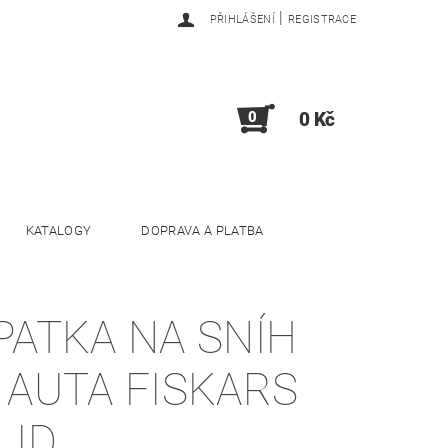
|
PŘIHLÁŠENÍ
REGISTRACE
0
0 Kč
KATALOGY
DOPRAVA A PLATBA
PATKA NA SNÍH
 AUTA FISKARS
LID