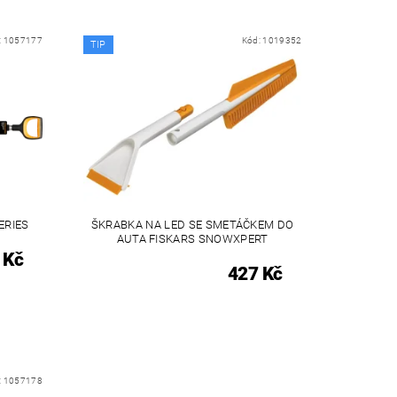
:
1057177
Kód:
1019352
TIP
ERIES
ŠKRABKA NA LED SE SMETÁČKEM DO
AUTA FISKARS SNOWXPERT
 Kč
427 Kč
:
1057178