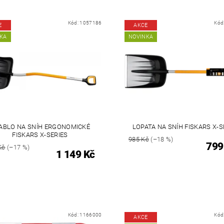
Kód:
1057186
Kód
E
AKCE
KA
NOVINKA
ABLO NA SNÍH ERGONOMICKÉ
LOPATA NA SNÍH FISKARS X-S
FISKARS X-SERIES
985 Kč
(–18 %)
799
Kč
(–17 %)
1 149 Kč
Kód:
1166000
Kód
AKCE