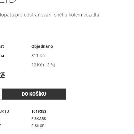
lopata pro odstraňování sněhu kolem vozidla
st
Objednáno
na
311 Kč
12 Kč
(–3 %)
Kč
UKTU
1019353
FISKARS
E
E-SHOP