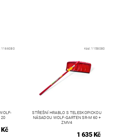
:
1166080
Kód:
1158080
 WOLF-
STŘEŠNÍ HRABLO S TELESKOPICKOU
120
NÁSADOU WOLF-GARTEN SR-M 60 +
ZMV4
 Kč
1 635 Kč