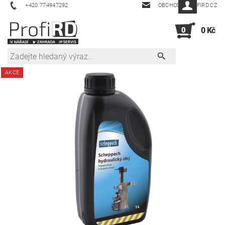
+420 774947292
OBCHOD@PROFIRD.CZ
0
0 Kč
AKCE