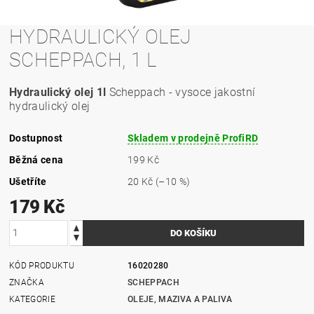
HYDRAULICKÝ OLEJ
SCHEPPACH, 1 L
Hydraulický olej 1l
Scheppach - vysoce jakostní
hydraulický olej
Dostupnost
Skladem v prodejně ProfiRD
Běžná cena
199 Kč
Ušetříte
20 Kč
(–10 %)
179 Kč
KÓD PRODUKTU
16020280
ZNAČKA
SCHEPPACH
KATEGORIE
OLEJE, MAZIVA A PALIVA