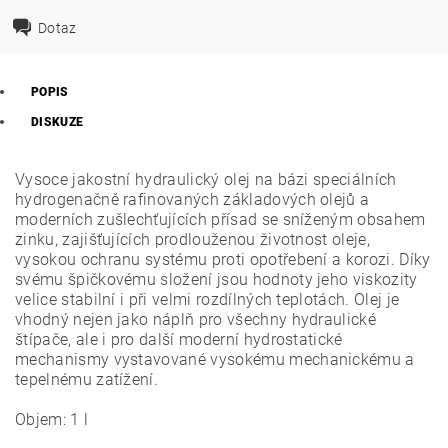
Dotaz
POPIS
DISKUZE
Vysoce jakostní hydraulický olej na bázi speciálních
hydrogenačně rafinovaných základových olejů a
moderních zušlechťujících přísad se sníženým obsahem
zinku, zajišťujících prodlouženou životnost oleje,
vysokou ochranu systému proti opotřebení a korozi. Díky
svému špičkovému složení jsou hodnoty jeho viskozity
velice stabilní i při velmi rozdílných teplotách. Olej je
vhodný nejen jako náplň pro všechny hydraulické
štípače, ale i pro další moderní hydrostatické
mechanismy vystavované vysokému mechanickému a
tepelnému zatížení.
Objem: 1 l