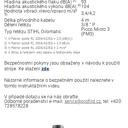
3)
Hladina akustického tlaku dB(A)
93
4)
Hladina akustického výkonu dB(A)
104
Hodnota vibrací vlevo/vpravo m/s²
3,4/4,2
5)
Délka přívodního kabelu
4 m
Dělení řetězu
3/8 " P
Picco Micro 3
Typ řetězu STIHL Oilomatic
(PM3)
1) K-Faktor podle RL 2006/42/EG = 2,5 (dB(A))
2) K-Faktor podle RL 2006/42/EG = 2,5 dB(A)
3) K-Faktor podle RL 2006/42/EG = 2 m/s²
4) s lištou a řetězem, bez kabelu a řetězového oleje
Bezpečnostní pokyny jsou obsaženy v návodu k použití
stroje. Ke
stažení
zde
.
Názorné informace o bezpečném použití naleznete v
tomto
instruktážním videu.
V případě dotazu se na nás obraťte:
Odborné poradenství e-mail:
servis@profird.cz
, tel:
+420
728578228