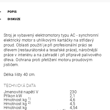
POPIS
DISKUZE
Stroj je vybavený elektromotory typu AC - synchronní
elektrický motor s uhlíkovými kartáčky na střídavý
proud. Oblasti použití je při profesionální práci se
dřevem (restaurátorské a tesařské práce), náročnější
práce v interiéru a na zahradě i při přípravě palivového
dřeva. Ochrana proti přetížení motoru proudovým
jističem.
Délka lišty 40 cm.
TECHNICKÁ DATA
Jmenovité napětí V
230
Příkon kW
2,1
1)
Hmotnost kg
4,6
2)
Hmotnost kg
4,5
Hmotnost kg
4,54