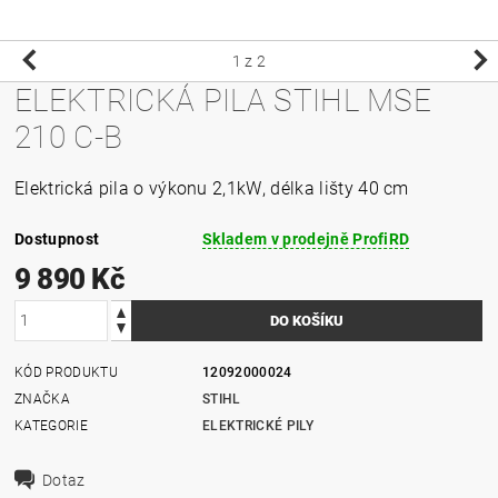
1
z 2
ELEKTRICKÁ PILA STIHL MSE
210 C-B
Elektrická pila
o výkonu 2,1kW
, délka lišty 40 cm
Dostupnost
Skladem v prodejně ProfiRD
9 890 Kč
KÓD PRODUKTU
12092000024
ZNAČKA
STIHL
KATEGORIE
ELEKTRICKÉ PILY
Dotaz