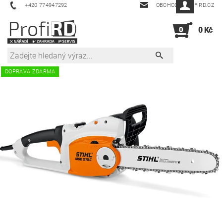
+420 774947292
OBCHOD@PROFIRD.CZ
0
0 Kč
DOPRAVA ZDARMA