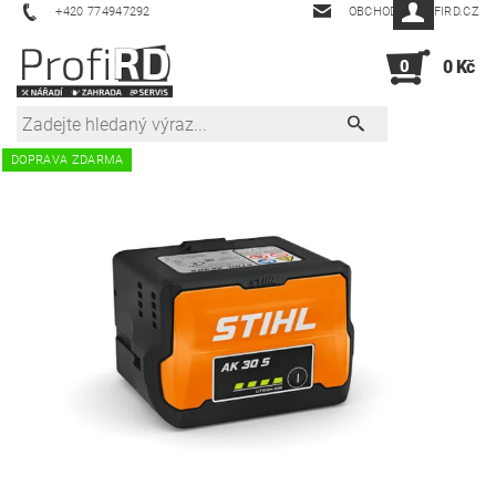
+420 774947292
OBCHOD@PROFIRD.CZ
0
0 Kč
DOPRAVA ZDARMA