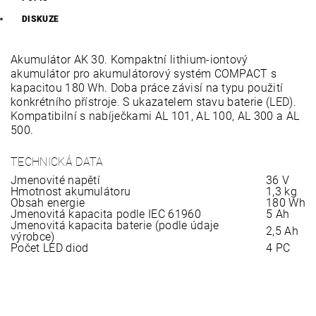
DISKUZE
Akumulátor AK 30. Kompaktní lithium-iontový
akumulátor pro akumulátorový systém COMPACT s
kapacitou 180 Wh. Doba práce závisí na typu použití
konkrétního přístroje. S ukazatelem stavu baterie (LED).
Kompatibilní s nabíječkami AL 101, AL 100, AL 300 a AL
500.
TECHNICKÁ DATA
Jmenovité napětí
36 V
Hmotnost akumulátoru
1,3 kg
Obsah energie
180 Wh
Jmenovitá kapacita podle IEC 61960
5 Ah
Jmenovitá kapacita baterie (podle údaje
2,5 Ah
výrobce)
Počet LED diod
4 PC