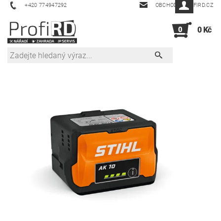
+420 774947292
OBCHOD@PROFIRD.CZ
0
0 Kč