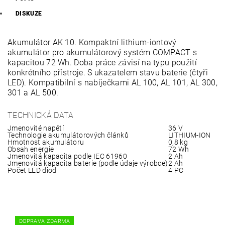
DISKUZE
Akumulátor AK 10. Kompaktní lithium-iontový
akumulátor pro akumulátorový systém COMPACT s
kapacitou 72 Wh. Doba práce závisí na typu použití
konkrétního přístroje. S ukazatelem stavu baterie (čtyři
LED). Kompatibilní s nabíječkami AL 100, AL 101, AL 300,
301 a AL 500.
TECHNICKÁ DATA
Jmenovité napětí
36 V
Technologie akumulátorových článků
LITHIUM-ION
Hmotnost akumulátoru
0,8 kg
Obsah energie
72 Wh
Jmenovitá kapacita podle IEC 61960
2 Ah
Jmenovitá kapacita baterie (podle údaje výrobce)
2 Ah
Počet LED diod
4 PC
DOPRAVA ZDARMA