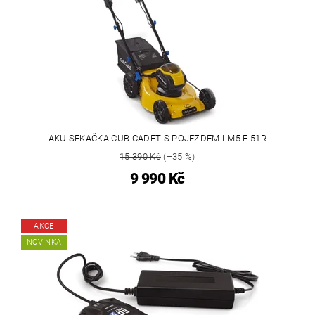
AKU SEKAČKA CUB CADET S POJEZDEM LM5 E 51R
15 390 Kč
(–35 %)
9 990 Kč
AKCE
NOVINKA