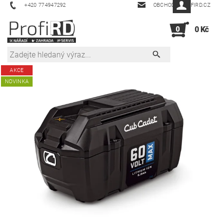
+420 774947292
OBCHOD@PROFIRD.CZ
0
0 Kč
AKCE
NOVINKA