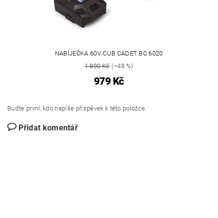
NABÍJEČKA 60V CUB CADET BC 6020
1 890 Kč
(–48 %)
979 Kč
Buďte první, kdo napíše příspěvek k této položce.
Přidat komentář